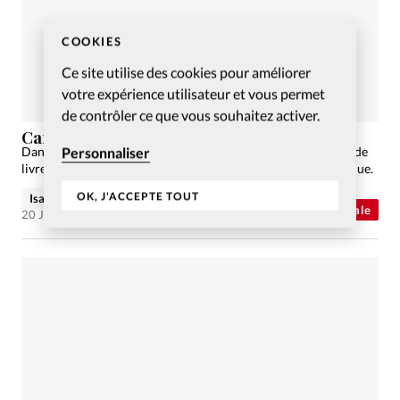
COOKIES
Ce site utilise des cookies pour améliorer
votre expérience utilisateur et vous permet
de contrôler ce que vous souhaitez activer.
Caravanes bibliques sur le marché
Personnaliser
Dans la ville de Lannion, deux caravanes proposent un stand de
livres chrétiens. Un témoignage important sur la place publique.
OK, J'ACCEPTE TOUT
Isabelle Leseigneur
Abonnés
Actualité internationale
20 Juil 2016