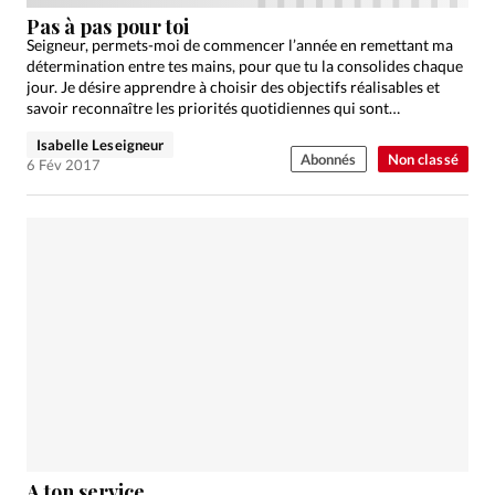
Édition: Internationale
Pas à pas pour toi
Devise:
CHF
Seigneur, permets-moi de commencer l’année en remettant ma
détermination entre tes mains, pour que tu la consolides chaque
RUBRIQUES
jour. Je désire apprendre à choisir des objectifs réalisables et
Tous les articles
Actualité chrétienne
savoir reconnaître les priorités quotidiennes qui sont…
Actualité internationale
Chronique
Culture
Isabelle Leseigneur
Abonnés
Non classé
6 Fév 2017
Dossier
Eglises
Foi
Génération réveil
Monde
Opinions
Publireportage
Relations Aujourd'hui
Société
Tour du monde des Eglises
Trait d'Ixène
Vécu
Vie Intérieure
A ton service