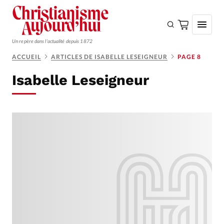
Un repère dans l'actualité depuis 1872
ACCUEIL
ARTICLES DE ISABELLE LESEIGNEUR
PAGE 8
S'ABONNER
Isabelle Leseigneur
Monde
Eglises
Opinions
Tous les articles
Faire un don
Emploi
Se connecter