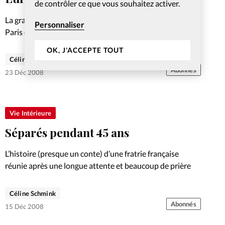
de contrôler ce que vous souhaitez activer.
La grande chorale de jeunes européenne a fait escale à
Personnaliser
Paris début décembre dans une église pleine à craquer
OK, J'ACCEPTE TOUT
Céline Schmink
Abonnés
23 Déc 2008
Vie Intérieure
Séparés pendant 45 ans
L’histoire (presque un conte) d’une fratrie française
réunie après une longue attente et beaucoup de prière
Céline Schmink
Abonnés
15 Déc 2008