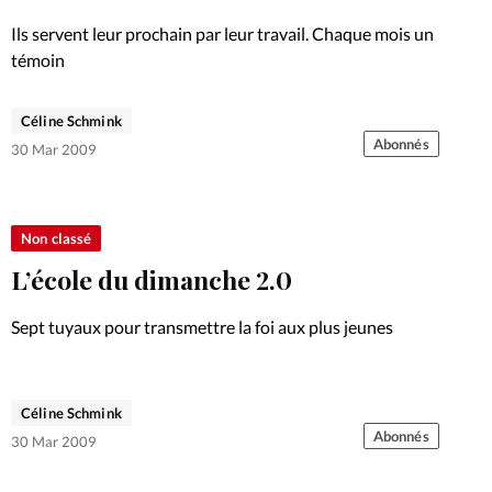
Foi
La bout
Ils servent leur prochain par leur travail. Chaque mois un
À propo
témoin
Opinions
La réda
Céline Schmink
ourd'hui
Abonnés
30 Mar 2009
Mon co
lises
Changem
Non classé
érieure
L’école du dimanche 2.0
Nous co
Sept tuyaux pour transmettre la foi aux plus jeunes
Emploi
Céline Schmink
Abonnés
30 Mar 2009