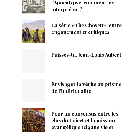
ique
l’Apocalypse, comment les
interpréter ?
s
La série «The Chosen», entre
engouement et critiques
ction
mpte
Puisses-tu, Jean-Louis Aubert
ement d'adresse
ntacter
Envisager la vérité au prisme
de l’individualité
Pour un consensus entre les
élus du Loiret et la mission
évangélique tzigane Vie et