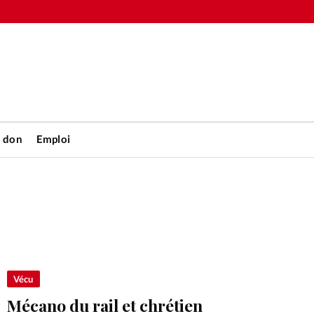
n don
Emploi
Accueil
rétienne
Les abo
nique
Faire u
Vécu
Mécano du rail et chrétien