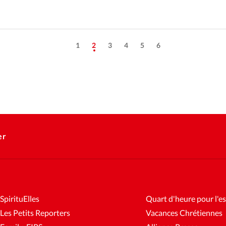
1
2
3
4
5
6
er
SpirituElles
Quart d'heure pour l'es
Les Petits Reporters
Vacances Chrétiennes