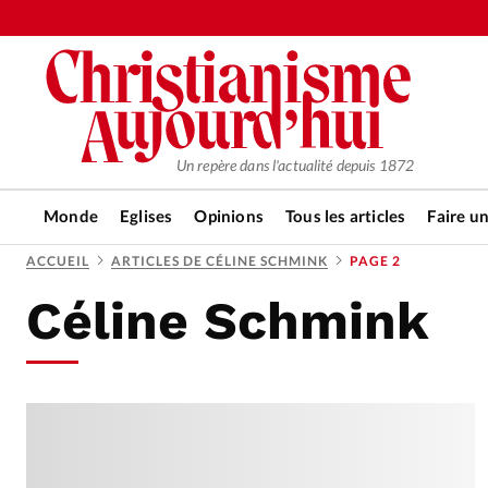
Un repère dans l'actualité depuis 1872
Monde
Eglises
Opinions
Tous les articles
Faire u
ACCUEIL
ARTICLES DE CÉLINE SCHMINK
PAGE 2
Céline Schmink
RUBRIQUES
Tous les articles
Actualité ch
Actualité internationale
Chro