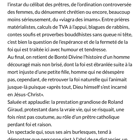
l’instar du célibat des prêtres, de l’ordination controversée
des femmes, du dénuement chrétien ou encore, beaucoup
moins sérieusement, du «viagra des imams». Entre prières
matérialistes, calculs de TVA à l’appui, blagues de rabbins,
contes soufis et proverbes bouddhistes sans queue ni tête,
c’est bien la question de l’espérance et de la fermeté de la
foi qui est traitée ici avec humour et tendresse.
Au final, on retient de Bonté Divine l’histoire d’un homme
découragé mais non brisé, dont la foi est ébranlée suite à la
mort injuste d’une petite fille, homme qui ne désespère
pas, cependant, de retrouver la foi naturelle qui l’animait
jusque-là puisque «après tout, Dieu himself s’est incarné
en Jésus-Christ».
Saluée et applaudie: la prestation grandiose de Roland
Giraud, protestant dans la vraie vie, qui se risquait, une
fois n’est pas coutume, au rôle d’un prêtre catholique
perdant foi et raison.
Un spectacle qui, sous ses airs burlesques, tend à
démontrer que personne n’est à l’abri de se distancier, un