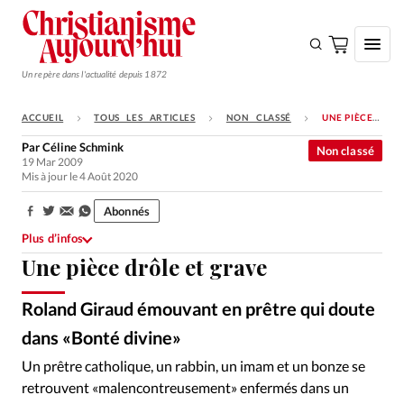
Un repère dans l'actualité depuis 1872
ACCUEIL
TOUS LES ARTICLES
NON CLASSÉ
UNE PIÈCE DRÔLE ET GRAVE
S'ABONNER
Par
Céline Schmink
Non classé
19 Mar 2009
Monde
Mis à jour le 4 Août 2020
Eglises
Abonnés
Partager:
Opinions
Plus d’infos
Une pièce drôle et grave
Tous les articles
Faire un don
Roland Giraud émouvant en prêtre qui doute
Emploi
dans «Bonté divine»
Un prêtre catholique, un rabbin, un imam et un bonze se
Se connecter
retrouvent «malencontreusement» enfermés dans un