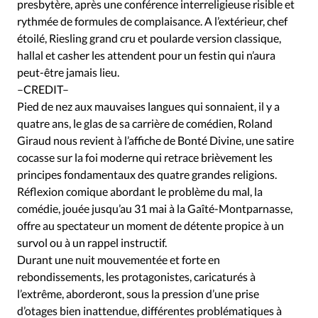
Édition: Internationale
presbytère, après une conférence interreligieuse risible et
rythmée de formules de complaisance. A l’extérieur, chef
Devise:
CHF
étoilé, Riesling grand cru et poularde version classique,
hallal et casher les attendent pour un festin qui n’aura
RUBRIQUES
Tous les articles
Actualité chrétienne
peut-être jamais lieu.
–CREDIT–
Actualité internationale
Chronique
Culture
Pied de nez aux mauvaises langues qui sonnaient, il y a
Dossier
Eglises
Foi
Génération réveil
Monde
quatre ans, le glas de sa carrière de comédien, Roland
Opinions
Publireportage
Relations Aujourd'hui
Giraud nous revient à l’affiche de Bonté Divine, une satire
Société
Tour du monde des Eglises
Trait d'Ixène
cocasse sur la foi moderne qui retrace brièvement les
principes fondamentaux des quatre grandes religions.
Vécu
Vie Intérieure
Réflexion comique abordant le problème du mal, la
comédie, jouée jusqu’au 31 mai à la Gaîté-Montparnasse,
offre au spectateur un moment de détente propice à un
survol ou à un rappel instructif.
Durant une nuit mouvementée et forte en
rebondissements, les protagonistes, caricaturés à
l’extrême, aborderont, sous la pression d’une prise
d’otages bien inattendue, différentes problématiques à