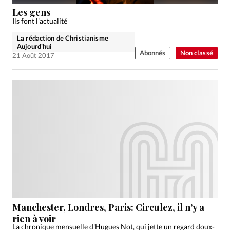
Édition: Internationale
Les gens
Devise:
CHF
Ils font l’actualité
La rédaction de Christianisme
RUBRIQUES
Aujourd'hui
Tous les articles
Actualité chrétienne
Abonnés
Non classé
21 Août 2017
Actualité internationale
Chronique
Culture
Dossier
Eglises
Foi
Génération réveil
Monde
Opinions
Publireportage
Relations Aujourd'hui
Société
Tour du monde des Eglises
Trait d'Ixène
Vécu
Vie Intérieure
Manchester, Londres, Paris: Circulez, il n’y a
rien à voir
La chronique mensuelle d'Hugues Not, qui jette un regard doux-