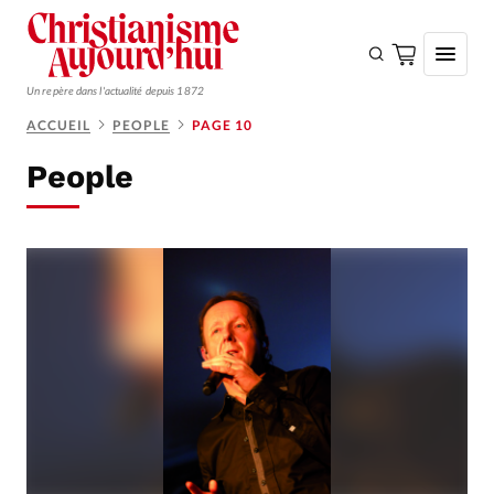
Un repère dans l'actualité depuis 1872
ACCUEIL
PEOPLE
PAGE 10
S'ABONNER
People
Monde
Eglises
Opinions
Tous les articles
Faire un don
Emploi
Se connecter