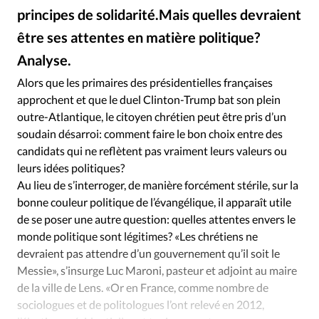
Édition: Internationale
principes de solidarité.Mais quelles devraient
Devise:
CHF
être ses attentes en matière politique?
RUBRIQUES
Analyse.
iStock Photos
©
Tous les articles
Actualité chrétienne
Alors que les primaires des présidentielles françaises
Actualité internationale
Chronique
Culture
approchent et que le duel Clinton-Trump bat son plein
Dossier
Eglises
Foi
Génération réveil
Monde
outre-Atlantique, le citoyen chrétien peut être pris d’un
soudain désarroi: comment faire le bon choix entre des
Opinions
Publireportage
Relations Aujourd'hui
candidats qui ne reflètent pas vraiment leurs valeurs ou
Société
Tour du monde des Eglises
Trait d'Ixène
leurs idées politiques?
Vécu
Vie Intérieure
Au lieu de s’interroger, de manière forcément stérile, sur la
bonne couleur politique de l’évangélique, il apparaît utile
de se poser une autre question: quelles attentes envers le
monde politique sont légitimes? «Les chrétiens ne
devraient pas attendre d’un gouvernement qu’il soit le
Messie», s’insurge Luc Maroni, pasteur et adjoint au maire
de la ville de Lens. «Or en France, comme nombre de
sociologues et de politologues l’ont relevé en 2012,