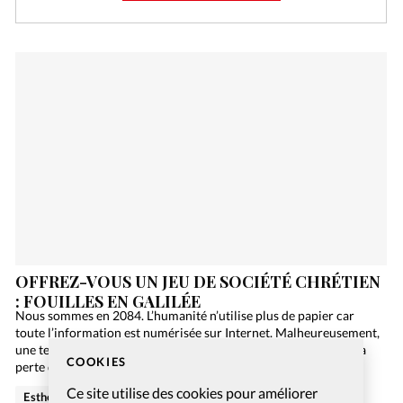
OFFREZ-VOUS UN JEU DE SOCIÉTÉ CHRÉTIEN
: FOUILLES EN GALILÉE
Nous sommes en 2084. L’humanité n’utilise plus de papier car
toute l’information est numérisée sur Internet. Malheureusement,
une terrible panne informatique de niveau mondial engendre la
COOKIES
perte de toutes ces précieuses données, et la Bible…
Ce site utilise des cookies pour améliorer
Esther Hänggi