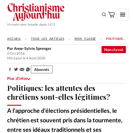
Un repère dans l'actualité depuis 1872
ACCUEIL
TOUS LES ARTICLES
NON CLASSÉ
POLITIQUES: LES ATTENTES DES CHRÉTIENS SONT-ELLES LÉGITIMES?
S'ABONNER
Par
Anne-Sylvie Sprenger
Non classé
6 Oct 2016
Monde
Mis à jour le 4 Août 2020
Eglises
Abonnés
Partager:
Opinions
Plus d’infos
Politiques: les attentes des
Tous les articles
chrétiens sont-elles légitimes?
Faire un don
Emploi
A l’approche d’élections présidentielles, le
chrétien est souvent pris dans la tourmente,
Se connecter
entre ses idéaux traditionnels et ses