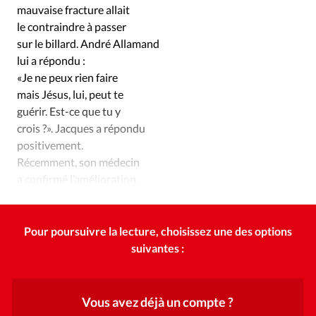
mauvaise fracture allait
le contraindre à passer
sur le billard. André Allamand
lui a répondu :
«Je ne peux rien faire
mais Jésus, lui, peut te
guérir. Est-ce que tu y
crois ?». Jacques a répondu
positivement.
Récemment, son médecin
a confirmé l’amélioration.
–CREDIT–
Pour poursuivre la lecture, choisissez une des options
suivantes :
Vous avez déjà un compte ?