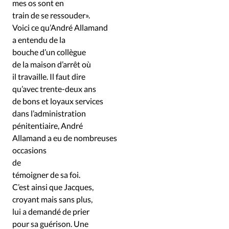
Édition: Internationale
mes os sont en
train de se ressouder».
Devise:
CHF
Voici ce qu’André Allamand
a entendu de la
RUBRIQUES
Tous les articles
Actualité chrétienne
bouche d’un collègue
de la maison d’arrêt où
Actualité internationale
Chronique
Culture
il travaille. Il faut dire
Dossier
Eglises
Foi
Génération réveil
Monde
qu’avec trente-deux ans
Opinions
Publireportage
Relations Aujourd'hui
de bons et loyaux services
Société
Tour du monde des Eglises
Trait d'Ixène
dans l’administration
pénitentiaire, André
Vécu
Vie Intérieure
Allamand a eu de nombreuses
occasions
de
témoigner de sa foi.
C’est ainsi que Jacques,
croyant mais sans plus,
lui a demandé de prier
pour sa guérison. Une