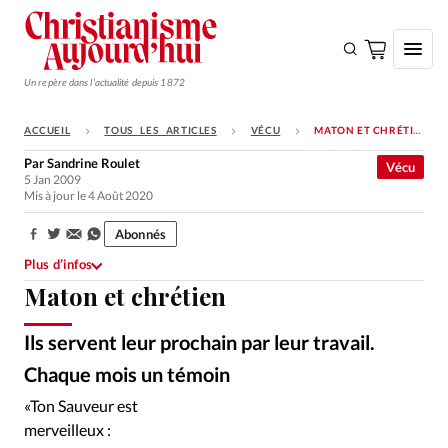
Un repère dans l'actualité depuis 1872
ACCUEIL
TOUS LES ARTICLES
VÉCU
MATON ET CHRÉTIEN
S'ABONNER
Par
Sandrine Roulet
Vécu
5 Jan 2009
Monde
Mis à jour le 4 Août 2020
Eglises
Abonnés
Partager:
Opinions
Plus d’infos
Maton et chrétien
Tous les articles
Faire un don
Ils servent leur prochain par leur travail.
Emploi
Chaque mois un témoin
«Ton Sauveur est
Se connecter
merveilleux :