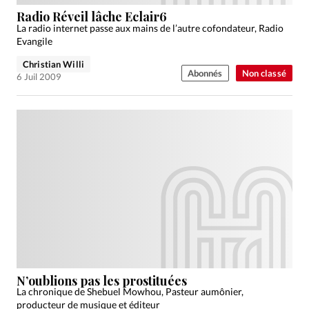
Édition: Française
Radio Réveil lâche Eclair6
Devise:
CHF
La radio internet passe aux mains de l’autre cofondateur, Radio
Evangile
RUBRIQUES
Christian Willi
Tous les articles
Actualité chrétienne
Abonnés
Non classé
6 Juil 2009
Actualité internationale
Chronique
Culture
Dossier
Eglises
Foi
Génération réveil
Monde
Opinions
Publireportage
Relations Aujourd'hui
Société
Tour du monde des Eglises
Trait d'Ixène
Vécu
Vie Intérieure
N’oublions pas les prostituées
La chronique de Shebuel Mowhou, Pasteur aumônier,
producteur de musique et éditeur