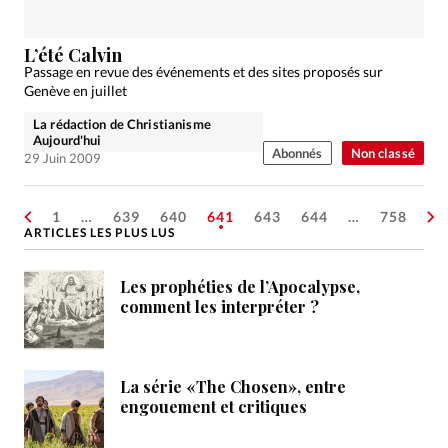
L’été Calvin
Passage en revue des événements et des sites proposés sur
Genève en juillet
La rédaction de Christianisme
Aujourd'hui
Abonnés
Non classé
29 Juin 2009
1
…
639
640
641
643
644
…
758
ARTICLES LES PLUS LUS
Les prophéties de l’Apocalypse,
comment les interpréter ?
La série «The Chosen», entre
engouement et critiques