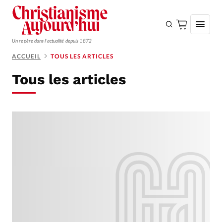
Un repère dans l'actualité depuis 1872
ACCUEIL
TOUS LES ARTICLES
S'ABONNER
Tous les articles
Monde
Eglises
Opinions
Tous les articles
Faire un don
Emploi
Se connecter