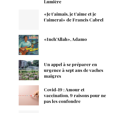
Lumière
«Je t’aimais, je t’aime et je
t’aimerai» de Francis Cabrel
«Inch’Allah», Adamo
Un appel à se préparer en
urgence à sept ans de vaches
maigres
Covid-19 : Amour et
vaccination, 9 raisons pour ne
pas les confondre