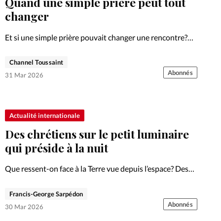
Quand une simple prière peut tout
changer
Et si une simple prière pouvait changer une rencontre?
Ce témoignage raconte comment oser prier pour un
inconnu peut transformer une vie — parfois des deux
Channel Toussaint
côtés.
Abonnés
31 Mar 2026
Actualité internationale
Des chrétiens sur le petit luminaire
qui préside à la nuit
Que ressent-on face à la Terre vue depuis l’espace? Des
astronautes témoignent d’une expérience qui interroge à
la fois la science, la foi et notre responsabilité envers la
Francis-George Sarpédon
planète.
Abonnés
30 Mar 2026