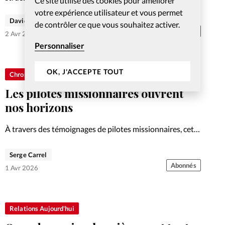
Ce site utilise des cookies pour améliorer
votre expérience utilisateur et vous permet
David Métreau
de contrôler ce que vous souhaitez activer.
Abonnés
2 Avr 2026
Personnaliser
OK, J'ACCEPTE TOUT
Chronique
Les pilotes missionnaires ouvrent
nos horizons
À travers des témoignages de pilotes missionnaires, cet
ouvrage rappelle que la foi chrétienne peut s’incarner
dans des engagements concrets et exigeants, bien au-
Serge Carrel
delà de nos frontières.
Abonnés
1 Avr 2026
Relations Aujourd'hui