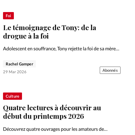
Foi
Le témoignage de Tony: de la
drogue à la foi
Adolescent en souffrance, Tony rejette la foi de sa mère
avant de vivre une conversion bouleversante. Ce
témoignage raconte comment la foi chrétienne l’a libéré
Rachel Gamper
de la drogue et du désespoir.
Abonnés
29 Mar 2026
Culture
Quatre lectures à découvrir au
début du printemps 2026
Découvrez quatre ouvrages pour les amateurs de