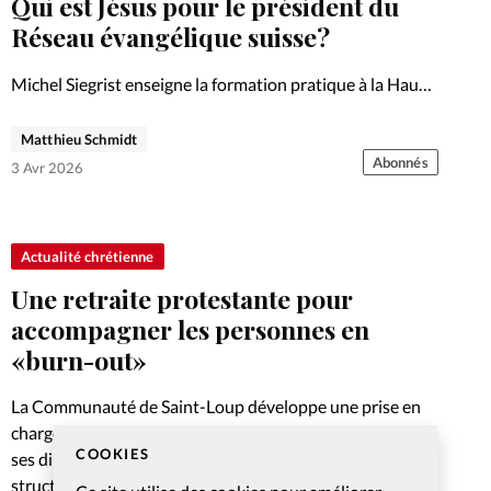
Qui est Jésus pour le président du
Réseau évangélique suisse?
Michel Siegrist enseigne la formation pratique à la Haute
école de théologie (HET-PRO). Il est également président
ad interim du Réseau évangélique suisse et syndic
Matthieu Schmidt
(maire) de la commune de Grancy.
Abonnés
3 Avr 2026
Actualité chrétienne
Une retraite protestante pour
accompagner les personnes en
«burn-out»
La Communauté de Saint-Loup développe une prise en
charge du burn-out centrée sur la personne dans toutes
COOKIES
ses dimensions. Un programme qui propose une réponse
structurée à un enjeu de santé publique croissant.