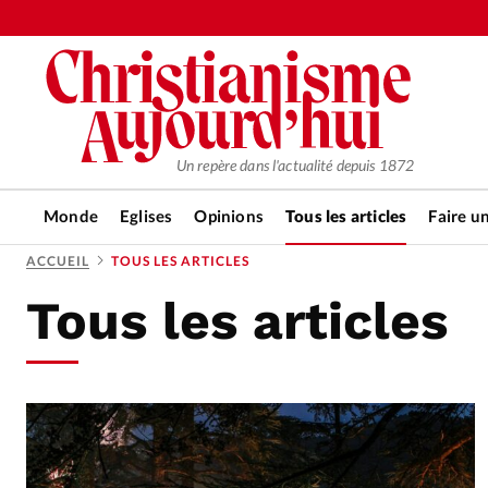
Un repère dans l'actualité depuis 1872
Monde
Eglises
Opinions
Tous les articles
Faire u
ACCUEIL
TOUS LES ARTICLES
Tous les articles
RUBRIQUES
Tous les articles
Actualité ch
Actualité internationale
Chro