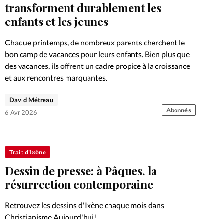
Foi
La bout
transforment durablement les
enfants et les jeunes
À propo
Opinions
Chaque printemps, de nombreux parents cherchent le
La réda
bon camp de vacances pour leurs enfants. Bien plus que
ourd'hui
des vacances, ils offrent un cadre propice à la croissance
et aux rencontres marquantes.
Mon co
lises
David Métreau
Changem
Abonnés
6 Avr 2026
érieure
Nous co
Trait d'Ixène
Emploi
Dessin de presse: à Pâques, la
résurrection contemporaine
Retrouvez les dessins d'Ixène chaque mois dans
Christianisme Aujourd'hui!