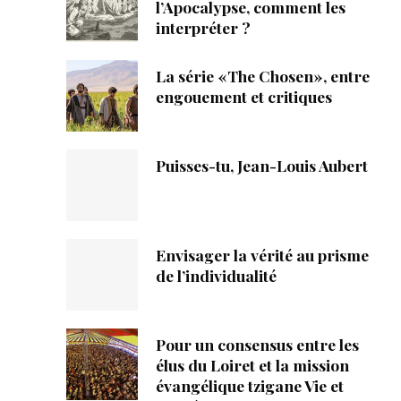
ique
l’Apocalypse, comment les
interpréter ?
s
La série «The Chosen», entre
engouement et critiques
ction
mpte
Puisses-tu, Jean-Louis Aubert
ement d'adresse
ntacter
Envisager la vérité au prisme
de l’individualité
Pour un consensus entre les
élus du Loiret et la mission
évangélique tzigane Vie et