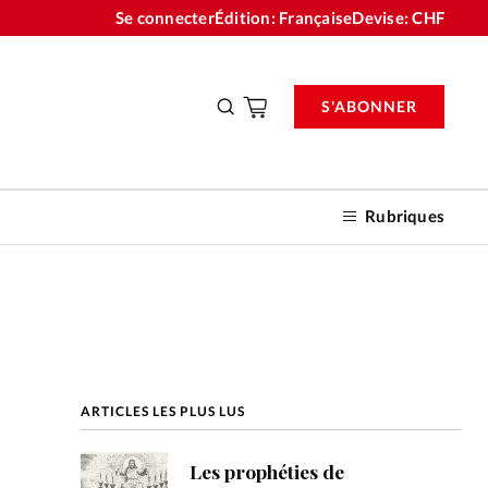
Se connecter
Édition: Française
Devise:
CHF
S'ABONNER
Rubriques
nnements
ARTICLES LES PLUS LUS
n don
Les prophéties de