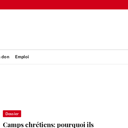
n don
Emploi
Accueil
rétienne
Les abo
nique
Faire u
Dossier
Camps chrétiens: pourquoi ils