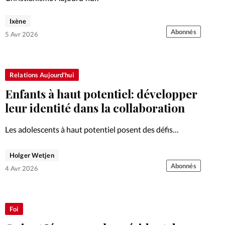
Ixène
Abonnés
5 Avr 2026
Relations Aujourd'hui
Enfants à haut potentiel: développer
leur identité dans la collaboration
Les adolescents à haut potentiel posent des défis
éducatifs spécifiques. Comment le tutorat et un cadre
relationnel adapté peuvent-ils transformer leurs
Holger Wetjen
difficultés en ressources?
Abonnés
4 Avr 2026
Foi