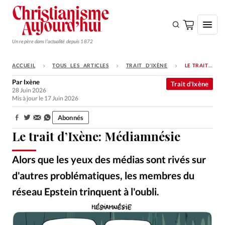
Un repère dans l'actualité depuis 1872
ACCUEIL
TOUS LES ARTICLES
TRAIT D'IXÈNE
LE TRAIT D’IXÈNE: MÉDIAMNÉSIE
S'ABONNER
Par
Ixène
Trait d'Ixène
28 Juin 2026
Monde
Mis à jour le 17 Juin 2026
Eglises
Abonnés
Partager:
Opinions
Le trait d’Ixène: Médiamnésie
Tous les articles
Alors que les yeux des médias sont rivés sur
Faire un don
d'autres problématiques, les membres du
Emploi
réseau Epstein trinquent à l'oubli.
Ixène
©
Se connecter