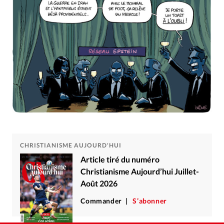
Édition: Internationale
Devise:
CHF
RUBRIQUES
Tous les articles
Actualité chrétienne
Actualité internationale
Chronique
Culture
Dossier
Eglises
Foi
Génération réveil
Monde
Opinions
Publireportage
Relations Aujourd'hui
Société
Tour du monde des Eglises
Trait d'Ixène
Vécu
Vie Intérieure
CHRISTIANISME AUJOURD'HUI
Article tiré du numéro
Christianisme Aujourd’hui Juillet-
Août 2026
Commander
S’abonner