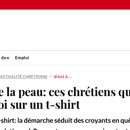
n don
Emploi
ACTUALITÉ CHRÉTIENNE
JÉSUS À MÊME LA PEAU: CES CHRÉTIENS QUI ARBORENT LA FOI SUR UN T-SHIRT
Accueil
 la peau: ces chrétiens q
rétienne
Les abo
oi sur un t-shirt
nique
Faire u
t-shirt: la démarche séduit des croyants en qu