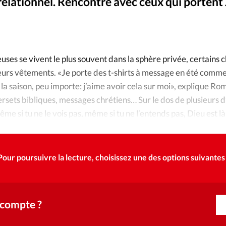
Foi
La bout
relationnel. Rencontre avec ceux qui portent 
À propo
Opinions
Omar 
©
La réda
euses se vivent le plus souvent dans la sphère privée, certains 
ourd'hui
 leurs vêtements. «Je porte des t-shirts à message en été comme
Mon co
 la saison, peu importe: j’aime avoir cela sur moi», explique Ro
lises
rsets bibliques, messages chrétiens… Sur le dos de plusieurs d
Changem
ême si tu ne le vois pas, même si tu ne l’entends pas, Dieu est l
érieure
iscrète, «Jean 19, 30».
Nous co
Pour poursuivre la lecture, choisissez une des options suivantes 
Emploi
 compte ?