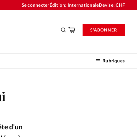
Se connecter
Édition: Internationale
Devise:
CHF
S'ABONNER
Rubriques
ui
nnements
n don
ête d'un