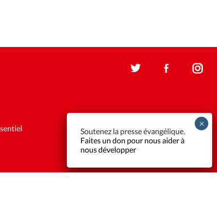
sentiel
Soutenez la presse évangélique.
Faites un don pour nous aider à
nous développer
Support et maintenance:
Solutions Kläy