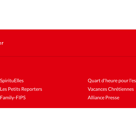
er
SpirituElles
Quart d'heure pour l'es
Les Petits Reporters
Vacances Chrétiennes
Family-FIPS
Alliance Presse
es
Mentions légales
Gestion des cookies