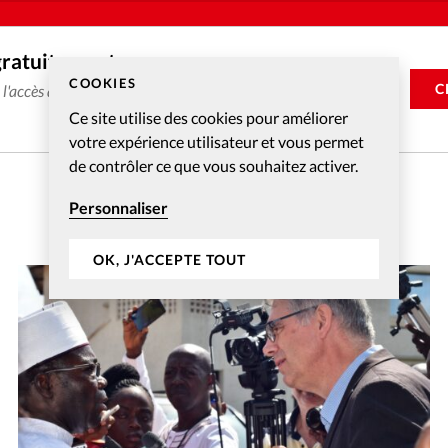
gratuitement
COOKIES
C
e l'accès aux articles web réservés aux abonnés pendant 14
Ce site utilise des cookies pour améliorer
votre expérience utilisateur et vous permet
de contrôler ce que vous souhaitez activer.
Personnaliser
OK, J'ACCEPTE TOUT