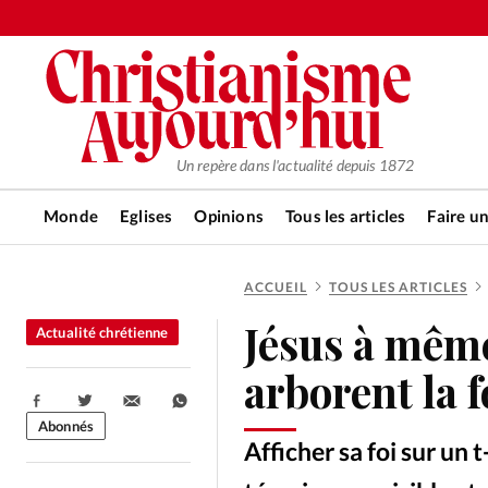
Un repère dans l'actualité depuis 1872
Monde
Eglises
Opinions
Tous les articles
Faire u
ACCUEIL
TOUS LES ARTICLES
RUBRIQUES
Jésus à même
Actualité chrétienne
Tous les articles
Actualité ch
arborent la f
Partager:
Actualité internationale
Chro
Abonnés
Afficher sa foi sur un 