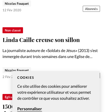
l’unité des chrétiens à la Conférence des évêques.
Nicolas Fouquet
L’acquis du dialogue avec des pasteurs évangéliques doit
Abonnés
12 Fév 2020
encore, selon lui, descendre…
Non classé
Linda Caille creuse son sillon
La journaliste auteure de «Soldats de Jésus» (2013) s’est
immergée durant trois semaines dans une Eglise de
Créteil. Elle vient de publier un article: «J’aime Jésus et
les frites.» Interview.
Nicolas Fouquet
Abonnés
2 Fév 2020
COOKIES
Ce site utilise des cookies pour améliorer
votre expérience utilisateur et vous permet
Eglises
de contrôler ce que vous souhaitez activer.
1500 personnes au culte en commun
Personnaliser