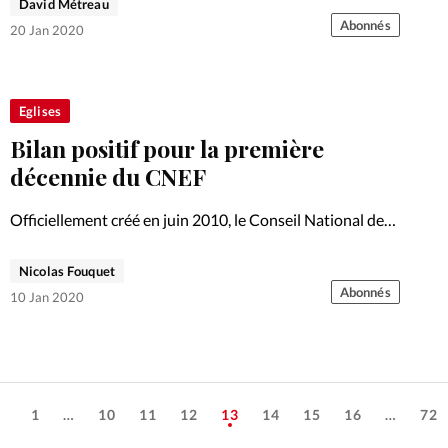
David Métreau
Abonnés
20 Jan 2020
Eglises
Bilan positif pour la première
décennie du CNEF
Officiellement créé en juin 2010, le Conseil National des
Evangéliques de France célèbre cette année ses dix ans,
l’occasion de revenir sur le chemin parcouru par
Nicolas Fouquet
l’institution faîtière durant cette première décennie.
Abonnés
10 Jan 2020
Photo: Etienne Lhermenault…
1
…
10
11
12
13
14
15
16
…
72