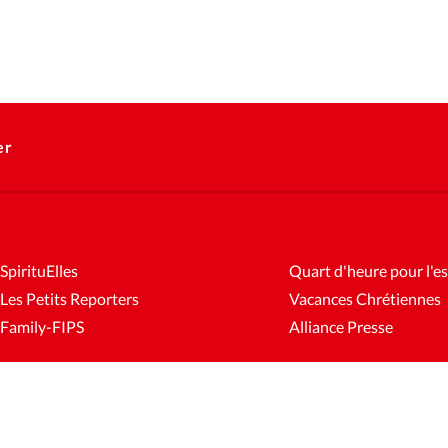
er
SpirituElles
Quart d'heure pour l'es
Les Petits Reporters
Vacances Chrétiennes
Family-FIPS
Alliance Presse
es
Mentions légales
Gestion des cookies