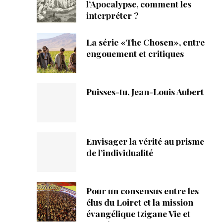
ique
l’Apocalypse, comment les
interpréter ?
s
La série «The Chosen», entre
engouement et critiques
ction
mpte
Puisses-tu, Jean-Louis Aubert
ement d'adresse
ntacter
Envisager la vérité au prisme
de l’individualité
Pour un consensus entre les
élus du Loiret et la mission
évangélique tzigane Vie et