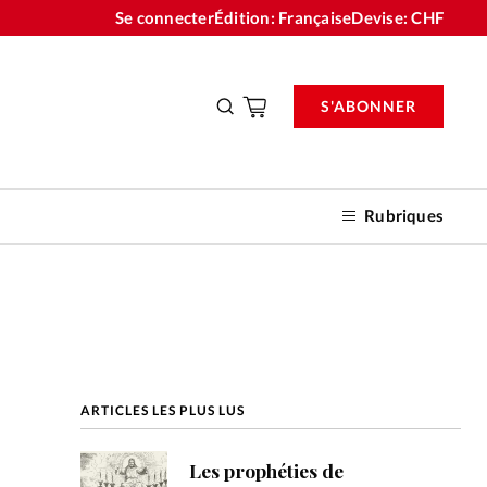
Se connecter
Édition: Française
Devise:
CHF
S'ABONNER
Rubriques
nnements
ARTICLES LES PLUS LUS
n don
Les prophéties de