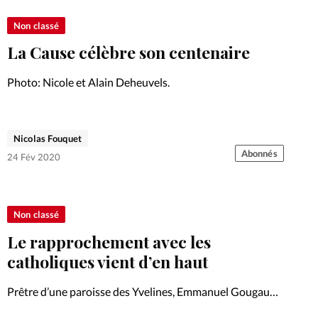
Non classé
La Cause célèbre son centenaire
Photo: Nicole et Alain Deheuvels.
Nicolas Fouquet
Abonnés
24 Fév 2020
Non classé
Le rapprochement avec les
catholiques vient d’en haut
Prêtre d’une paroisse des Yvelines, Emmanuel Gougaud
(photo en médaillon) dirige le service national pour