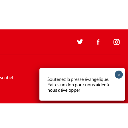
sentiel
Soutenez la presse évangélique.
Faites un don pour nous aider à
nous développer
Support et maintenance:
Solutions Kläy