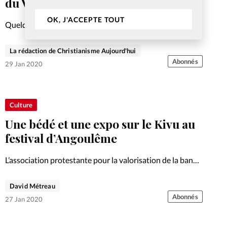
du Valentinois
OK, J'ACCEPTE TOUT
Quelque mille cinq cents fidèles se sont massés le 12
janvier au Parc des expositions de Valence (Drôme) pour
le culte en commun organisé par l’Alliance Evangélique
La rédaction de Christianisme Aujourd'hui
du Valentinois (AEV) qui représente une dizaine
Abonnés
29 Jan 2020
d’Eglises…
Culture
Une bédé et une expo sur le Kivu au
festival d’Angoulême
L’association protestante pour la valorisation de la bande
dessinée (APVBD) propose une exposition autour de
l’album «Kivu, un cri pour déchirer l’empire du silence» de
David Métreau
Jean Van Hamme et Christophe Simon.
Abonnés
27 Jan 2020