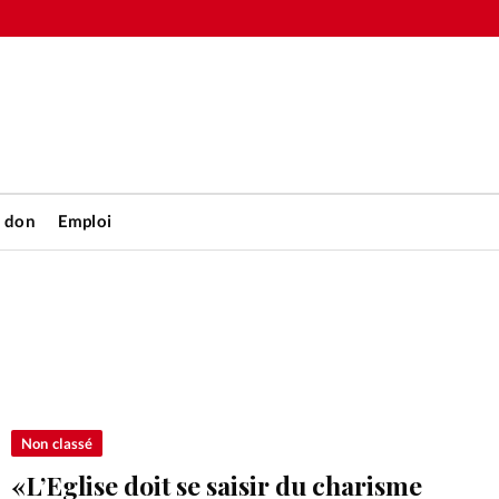
n don
Emploi
Accueil
rétienne
Les abo
nique
Faire u
Non classé
«L’Eglise doit se saisir du charisme