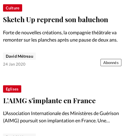
Culture
Sketch Up reprend son baluchon
Forte de nouvelles créations, la compagnie théâtrale va
remonter sur les planches après une pause de deux ans.
David Métreau
Abonnés
24 Jan 2020
Eglises
L’AIMG s’implante en France
L’Association Internationale des Ministères de Guérison
(AIMG) poursuit son implantation en France. Une
conférence était donnée du 21 au 23 novembre à
Chatuzange-le-Goubet dans la Drôme, près de Valence.