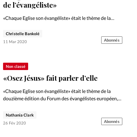
Foi
La bout
de l’évangéliste»
À propo
Opinions
«Chaque Eglise son évangéliste» était le thème de la
douzième édition du Forum des évangélistes européen,
La réda
organisée pour la cinquième fois en France du 6 au 8
Christelle Bankolé
ourd'hui
mars derniers, près de Lyon. Une édition 2020…
Abonnés
11 Mar 2020
Mon co
lises
Changem
Non classé
érieure
«Osez Jésus» fait parler d’elle
Nous co
«Chaque Eglise son évangéliste» était le thème de la
douzième édition du Forum des évangélistes européen,
Emploi
organisée pour la cinquième fois en France du 6 au 8
mars derniers, près de Lyon. Une édition 2020…
Nathania Clark
Abonnés
26 Fév 2020