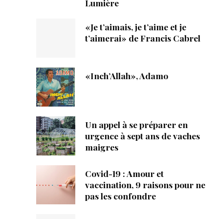
Lumière
«Je t’aimais, je t’aime et je
t’aimerai» de Francis Cabrel
«Inch’Allah», Adamo
Un appel à se préparer en
urgence à sept ans de vaches
maigres
Covid-19 : Amour et
vaccination, 9 raisons pour ne
pas les confondre