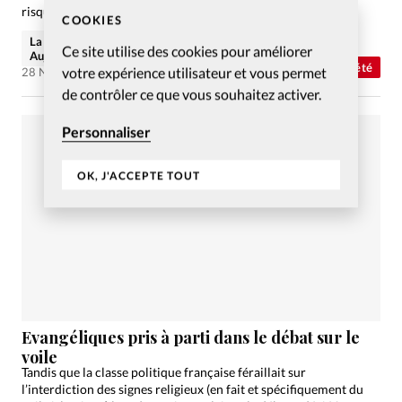
risques encourus en cas de renvoi.
COOKIES
La rédaction de Christianisme
Ce site utilise des cookies pour améliorer
Aujourd'hui
Abonnés
Société
votre expérience utilisateur et vous permet
28 Nov 2019
de contrôler ce que vous souhaitez activer.
Personnaliser
OK, J'ACCEPTE TOUT
Evangéliques pris à parti dans le débat sur le
voile
Tandis que la classe politique française féraillait sur
l’interdiction des signes religieux (en fait et spécifiquement du