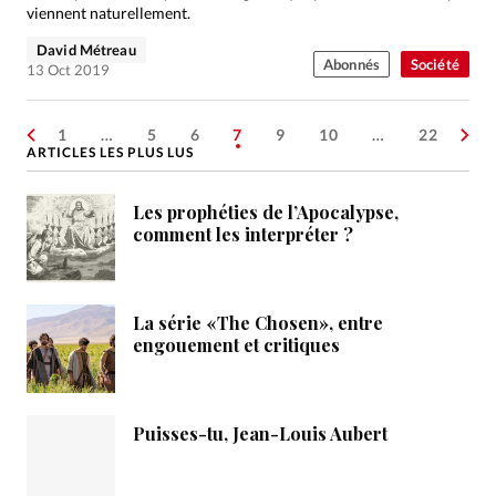
viennent naturellement.
David Métreau
Abonnés
Société
13 Oct 2019
1
…
5
6
7
9
10
…
22
ARTICLES LES PLUS LUS
Les prophéties de l’Apocalypse,
comment les interpréter ?
La série «The Chosen», entre
engouement et critiques
Puisses-tu, Jean-Louis Aubert