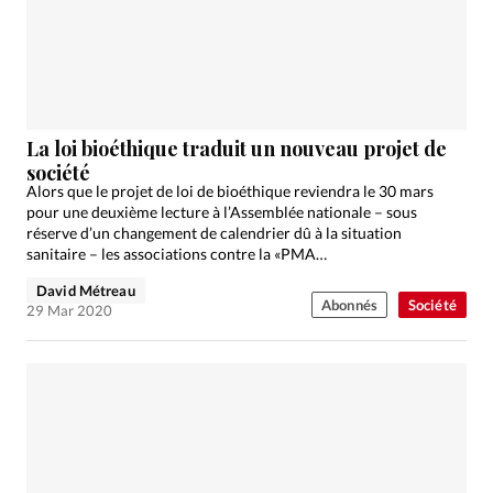
Édition: Française
Devise:
CHF
RUBRIQUES
Tous les articles
Actualité chrétienne
Actualité internationale
Chronique
Culture
La loi bioéthique traduit un nouveau projet de
société
Dossier
Eglises
Foi
Génération réveil
Monde
Alors que le projet de loi de bioéthique reviendra le 30 mars
Opinions
Publireportage
Relations Aujourd'hui
pour une deuxième lecture à l’Assemblée nationale – sous
réserve d’un changement de calendrier dû à la situation
Société
Tour du monde des Eglises
Trait d'Ixène
sanitaire – les associations contre la «PMA…
Vécu
Vie Intérieure
David Métreau
Abonnés
Société
29 Mar 2020