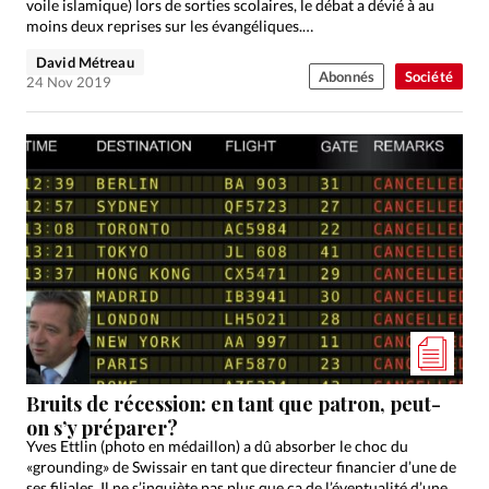
voile islamique) lors de sorties scolaires, le débat a dévié à au
moins deux reprises sur les évangéliques.…
David Métreau
Abonnés
Société
24 Nov 2019
Bruits de récession: en tant que patron, peut-
on s’y préparer?
Yves Ettlin (photo en médaillon) a dû absorber le choc du
«grounding» de Swissair en tant que directeur financier d’une de
ses filiales. Il ne s’inquiète pas plus que ça de l’éventualité d’une