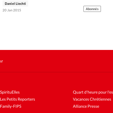
consacré à la liberté d'expression.
Daniel Liechti
Abonnés
20 Jan 2015
er
SpirituElles
Quart d'heure pour l'es
Les Petits Reporters
Vacances Chrétiennes
Family-FIPS
Alliance Presse