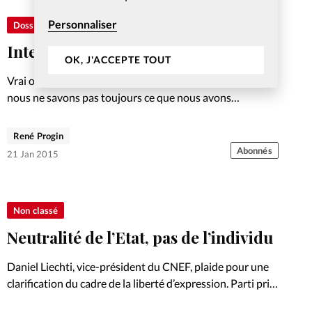
Personnaliser
Dossier
Interdit ou autorisé?
OK, J'ACCEPTE TOUT
Vrai ou faux? Dans une société laïque ou sécularisée,
nous ne savons pas toujours ce que nous avons
légalement le droit de dire ou non. Cinq situations
concrètes passées au crible. Découvrez sur ce site…
René Progin
Abonnés
21 Jan 2015
Non classé
Neutralité de l’Etat, pas de l’individu
Daniel Liechti, vice-président du CNEF, plaide pour une
clarification du cadre de la liberté d’expression. Parti pris.
Découvrez sur ce site les autres articles de notre dossier