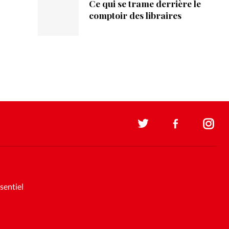
Ce qui se trame derrière le
comptoir des libraires
sentiel
Soutenez la presse évangélique.
Faites un don pour nous aider à
nous développer