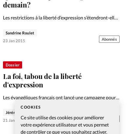
Foi
La bout
demain?
À propo
Opinions
Les restrictions à la liberté d’expression s’étendront-elles
bientôt à l’Eglise? Avec le risque que les pasteurs se
La réda
refusent à aborder certains sujets? Analyse. Découvrez
Sandrine Roulet
ourd'hui
sur ce site les autres articles de notre dossier consacré
Abonnés
23 Jan 2015
à…
Mon co
lises
Changem
Dossier
érieure
La foi, tabou de la liberté
Nous co
d’expression
Les évangéliques français ont lancé une campagne pour
Emploi
expliquer et promouvoir la liberté d’expression. Ce droit
COOKIES
fondamental semble particulièrement mis à mal lorsqu'il
Jérémie Cavin
Ce site utilise des cookies pour améliorer
s'agit d'expression religieuse. Enquête. Découvrez sur ce
Abonnés
21 Jan 2015
votre expérience utilisateur et vous permet
site les autres articles de…
de contrôler ce que vous souhaitez activer.