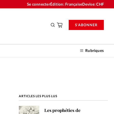
Se connecter
Édition: Française
Devise:
CHF
S'ABONNER
Rubriques
nnements
ARTICLES LES PLUS LUS
n don
Les prophéties de