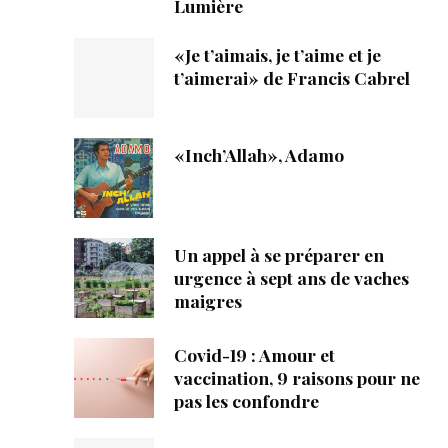
Lumière
«Je t’aimais, je t’aime et je
t’aimerai» de Francis Cabrel
«Inch’Allah», Adamo
Un appel à se préparer en
urgence à sept ans de vaches
maigres
Covid-19 : Amour et
vaccination, 9 raisons pour ne
pas les confondre