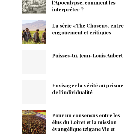
ique
l’Apocalypse, comment les
interpréter ?
s
La série «The Chosen», entre
engouement et critiques
ction
mpte
Puisses-tu, Jean-Louis Aubert
ement d'adresse
ntacter
Envisager la vérité au prisme
de l’individualité
Pour un consensus entre les
élus du Loiret et la mission
évangélique tzigane Vie et