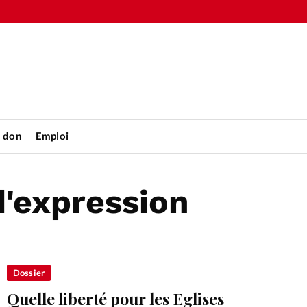
n don
Emploi
d'expression
Accueil
rétienne
Les abo
nique
Faire u
Dossier
Quelle liberté pour les Eglises