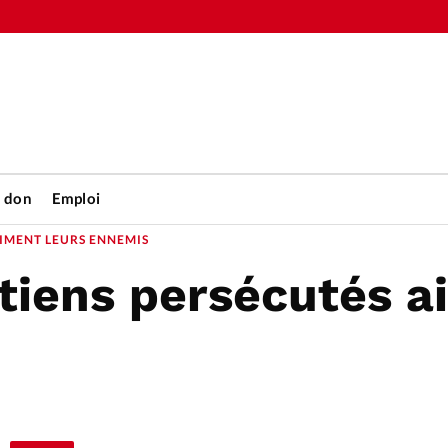
n don
Emploi
AIMENT LEURS ENNEMIS
tiens persécutés a
Accueil
rétienne
Les abo
nique
Faire u