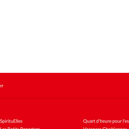
er
SpirituElles
Quart d'heure pour l'es
Les Petits Reporters
Vacances Chrétiennes