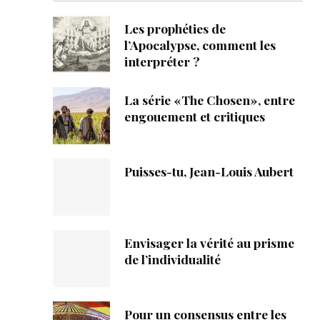
ique
Les prophéties de
s
l’Apocalypse, comment les
interpréter ?
ction
La série «The Chosen», entre
engouement et critiques
mpte
ement d'adresse
Puisses-tu, Jean-Louis Aubert
ntacter
Envisager la vérité au prisme
de l’individualité
Pour un consensus entre les