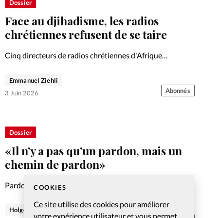
Foi
La bout
Dossier
Face au djihadisme, les radios
À propo
Opinions
chrétiennes refusent de se taire
La réda
Cinq directeurs de radios chrétiennes d'Afrique
ourd'hui
racontent comment leurs ondes sont devenues un
Mon co
rempart contre la haine.
Emmanuel Ziehli
lises
Abonnés
3 Juin 2026
Changem
érieure
Nous co
Dossier
«Il n’y a pas qu’un pardon, mais un
Emploi
chemin de pardon»
Pardonner ses bourreaux: faiblesse ou libération? Si le
COOKIES
pardon est une exigence spirituelle pour les chrétiens, il
Ce site utilise des cookies pour améliorer
est aussi un travail de longue haleine.
Holger Wetjen
votre expérience utilisateur et vous permet