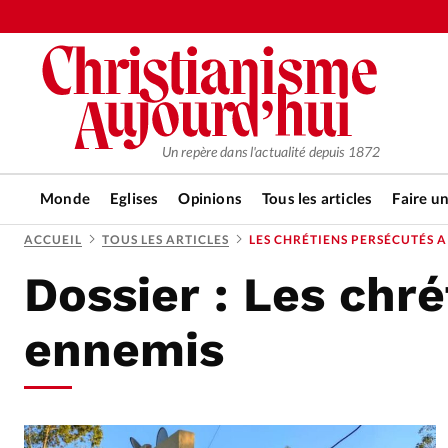
Un repère dans l'actualité depuis 1872
Monde
Eglises
Opinions
Tous les articles
Faire u
ACCUEIL
TOUS LES ARTICLES
LES CHRÉTIENS PERSÉCUTÉS 
Dossier :
Les chré
RUBRIQUES
Tous les articles
Actualité ch
ennemis
Actualité internationale
Chro