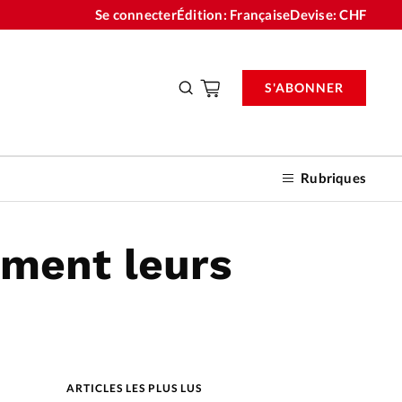
Se connecter
Édition: Française
Devise:
CHF
S'ABONNER
Rubriques
iment leurs
nnements
n don
ARTICLES LES PLUS LUS