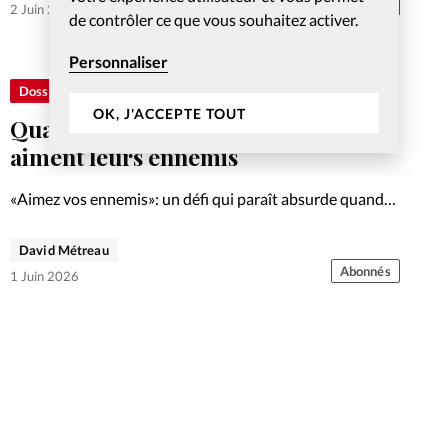
Abonnés
2 Juin 2026
de contrôler ce que vous souhaitez activer.
Personnaliser
Dossier
OK, J'ACCEPTE TOUT
Quand les chrétiens persécutés
aiment leurs ennemis
«Aimez vos ennemis»: un défi qui paraît absurde quand
on est traqué. Pourtant, au Mali et ailleurs, des chrétiens
persécutés en font une réalité. Premier volet d'un dossier
David Métreau
en deux parties.
Abonnés
1 Juin 2026