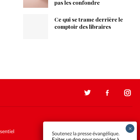
pas les confondre
Ce qui se trame derrière le
comptoir des libraires
sentiel
Soutenez la presse évangélique.
Faites un don pour nous aider à