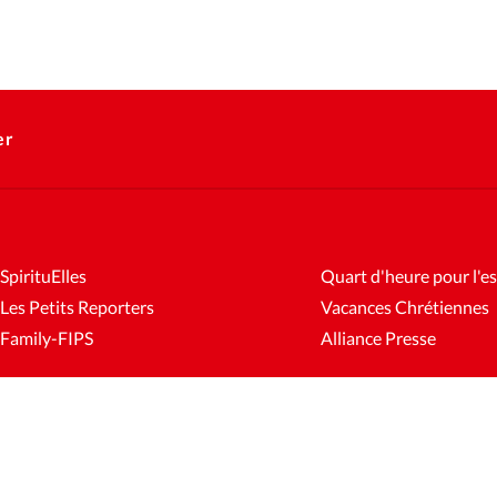
er
SpirituElles
Quart d'heure pour l'es
Les Petits Reporters
Vacances Chrétiennes
Family-FIPS
Alliance Presse
es
Mentions légales
Gestion des cookies