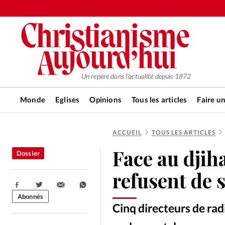
Un repère dans l'actualité depuis 1872
Monde
Eglises
Opinions
Tous les articles
Faire u
ACCUEIL
TOUS LES ARTICLES
RUBRIQUES
Face au djih
Dossier
Tous les articles
Actualité ch
refusent de s
Partager:
Actualité internationale
Chro
Abonnés
Cinq directeurs de ra