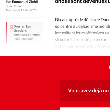
Culture
Dossier
Eglises
ondes sont devenues u
Par
Emmanuel Ziehli
3 Juin 2026
Mis à jour le 13 Mai 2026
Génération réveil
Monde
Dix ans après le déclin de Dae
épicentre du djihadisme mondial
Dossier: Les
Publireportage
Relations Auj
chrétiens
intensifient leurs offensives au
persécutés aiment
leurs ennemis
structuré. La stratégie terroris
Société
Tour du monde des Eg
désormais les centres urbains e
rappelant la chute de l’Afghan
Trait d'Ixène
Vécu
Vie Int
Vous avez déjà un