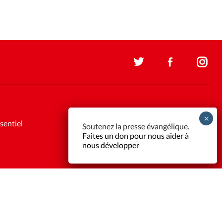
sentiel
Soutenez la presse évangélique.
Faites un don pour nous aider à
nous développer
Support et maintenance:
Solutions Kläy