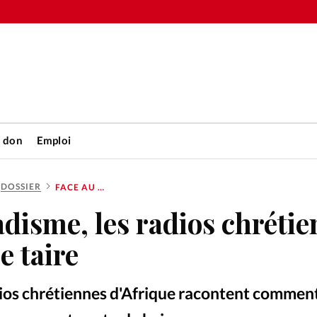
n don
Emploi
DOSSIER
FACE AU DJIHADISME, LES RADIOS CHRÉTIENNES REFUSENT DE SE TAIRE
Accueil
adisme, les radios chréti
rétienne
Les abo
e taire
nique
Faire u
dios chrétiennes d'Afrique racontent comment