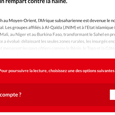
Foi
La bout
n rempart contre la haine.
À propo
Opinions
ch au Moyen-Orient, l’Afrique subsaharienne est devenue le n
. Les groupes affiliés à Al-Qaïda (JNIM) et à l’Etat islamique
La réda
ourd'hui
 Mali, au Niger et au Burkina Faso, transformant le Sahel en pro
te a évolué: délaissant les seules zones rurales, les insurgés en
Mon co
lises
t menacent les pays côtiers comme le Bénin, le Togo et la Côte 
istan aux mains des talibans en 2021.
Changem
érieure
Nous co
Pour poursuivre la lecture, choisissez une des options suivantes 
Emploi
 compte ?