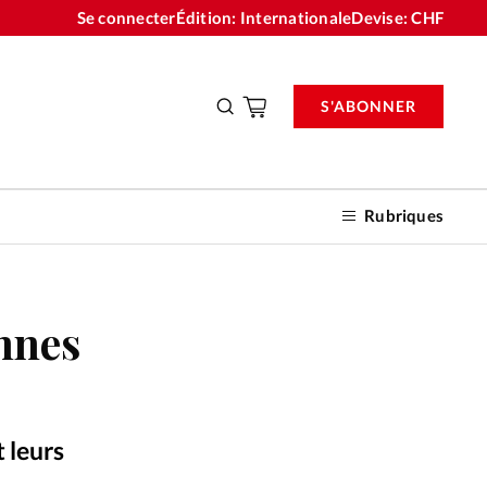
Se connecter
Édition: Internationale
Devise:
CHF
S'ABONNER
Rubriques
ennes
nnements
n don
 leurs