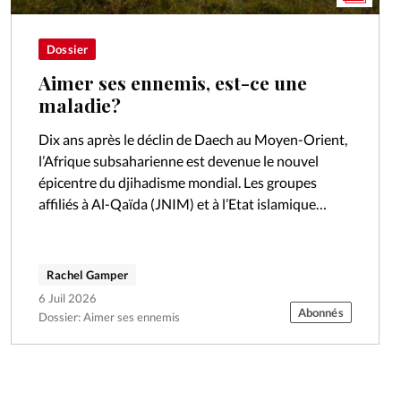
Dossier
Aimer ses ennemis, est-ce une
maladie?
Dix ans après le déclin de Daech au Moyen-Orient,
l’Afrique subsaharienne est devenue le nouvel
épicentre du djihadisme mondial. Les groupes
affiliés à Al-Qaïda (JNIM) et à l’Etat islamique
(EIGS) intensifient leurs offensives au Mali,…
Rachel Gamper
6 Juil 2026
Abonnés
Dossier: Aimer ses ennemis