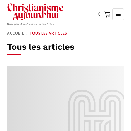
Un repère dans l'actualité depuis 1872
ACCUEIL
TOUS LES ARTICLES
S'ABONNER
Tous les articles
Monde
Eglises
Opinions
Tous les articles
Faire un don
Emploi
Se connecter