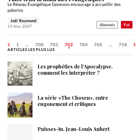
Le Réseau Évangélique Genevois encourage à accueillir des
pélerins
Joël Reymond
Abonnés
Foi
19 Nov 2007
1
…
700
701
702
704
705
…
758
ARTICLES LES PLUS LUS
Les prophéties de l’Apocalypse,
comment les interpréter ?
La série «The Chosen», entre
engouement et critiques
Puisses-tu, Jean-Louis Aubert