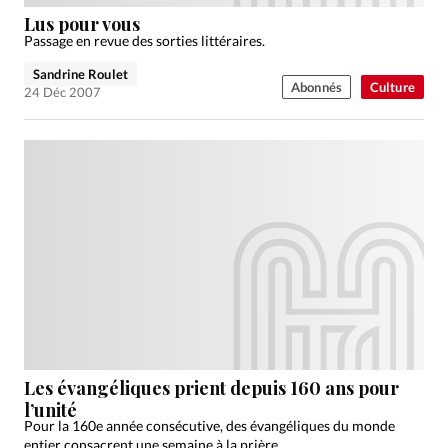
Édition: Suisse
Lus pour vous
Devise:
CHF
Passage en revue des sorties littéraires.
Sandrine Roulet
RUBRIQUES
Abonnés
Culture
24 Déc 2007
Tous les articles
Actualité chrétienne
Actualité internationale
Chronique
Culture
Dossier
Eglises
Foi
Génération réveil
Monde
Opinions
Publireportage
Relations Aujourd'hui
Société
Tour du monde des Eglises
Trait d'Ixène
Vécu
Vie Intérieure
Les évangéliques prient depuis 160 ans pour
l’unité
Pour la 160e année consécutive, des évangéliques du monde
entier consacrent une semaine à la prière