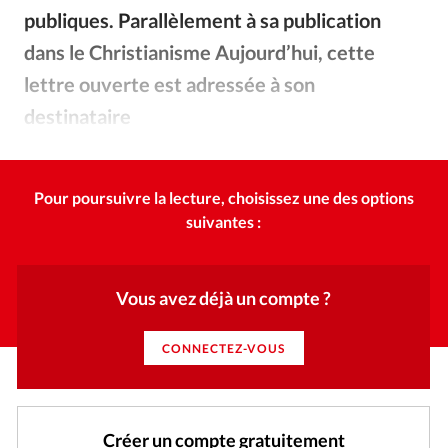
Édition: Internationale
publiques. Parallèlement à sa publication
Devise:
CHF
dans le Christianisme Aujourd’hui, cette
RUBRIQUES
lettre ouverte est adressée à son
Tous les articles
Actualité chrétienne
destinataire
Actualité internationale
Chronique
Culture
Cher Frère Alois,
Dossier
Eglises
Foi
Génération réveil
Monde
Opinions
Publireportage
Relations Aujourd'hui
Pour poursuivre la lecture, choisissez une des options
Société
Tour du monde des Eglises
Trait d'Ixène
suivantes :
Vécu
Vie Intérieure
Vous avez déjà un compte ?
CONNECTEZ-VOUS
Créer un compte gratuitement