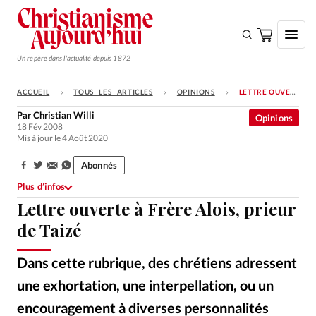
Un repère dans l'actualité depuis 1872
ACCUEIL
TOUS LES ARTICLES
OPINIONS
LETTRE OUVERTE À FRÈRE ALOIS, PRIEUR DE TAIZÉ
S'ABONNER
Par
Christian Willi
Opinions
18 Fév 2008
Monde
Mis à jour le 4 Août 2020
Eglises
Abonnés
Partager:
Opinions
Plus d’infos
Lettre ouverte à Frère Alois, prieur
Tous les articles
de Taizé
Faire un don
Emploi
Dans cette rubrique, des chrétiens adressent
une exhortation, une interpellation, ou un
Se connecter
encouragement à diverses personnalités