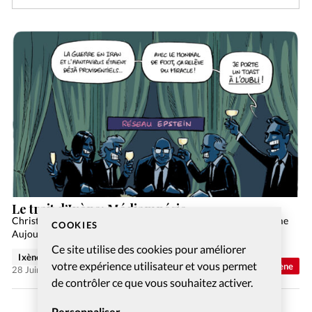
Le trait d’Ixène: Médiamnésie
Christianisme Aujourd'hui Article tiré du numéro Christianisme
COOKIES
Aujourd’hui Février 2026 Commander S’abonner
Ce site utilise des cookies pour améliorer
Ixène
votre expérience utilisateur et vous permet
Abonnés
Trait d'Ixène
28 Juin 2026
de contrôler ce que vous souhaitez activer.
Personnaliser