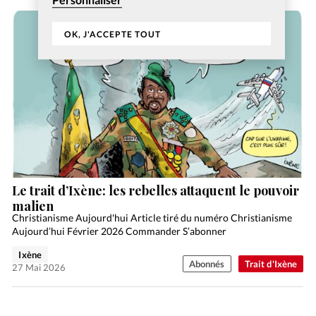
OK, J'ACCEPTE TOUT
Le trait d’Ixène: les rebelles attaquent le pouvoir
malien
Christianisme Aujourd'hui Article tiré du numéro Christianisme
Aujourd’hui Février 2026 Commander S’abonner
Ixène
Abonnés
Trait d'Ixène
27 Mai 2026