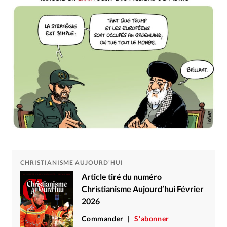
Édition: Internationale
Devise:
CHF
RUBRIQUES
Tous les articles
Actualité chrétienne
Actualité internationale
Chronique
Culture
Dossier
Eglises
Foi
Génération réveil
Monde
Opinions
Publireportage
Relations Aujourd'hui
Société
Tour du monde des Eglises
Trait d'Ixène
Vécu
Vie Intérieure
CHRISTIANISME AUJOURD'HUI
Article tiré du numéro
Christianisme Aujourd’hui Février
2026
Commander
S’abonner