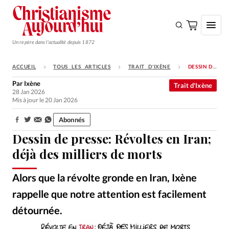
Un repère dans l'actualité depuis 1872
ACCUEIL
TOUS LES ARTICLES
TRAIT D'IXÈNE
DESSIN DE PRESSE: RÉVOLTES EN IRAN; DÉJÀ DES MILLIERS DE MORTS
S'ABONNER
Par
Ixène
Trait d'Ixène
28 Jan 2026
Monde
Mis à jour le 20 Jan 2026
Eglises
Abonnés
Partager:
Opinions
Dessin de presse: Révoltes en Iran;
Tous les articles
déjà des milliers de morts
Faire un don
Alors que la révolte gronde en Iran, Ixène
Emploi
rappelle que notre attention est facilement
détournée.
Se connecter