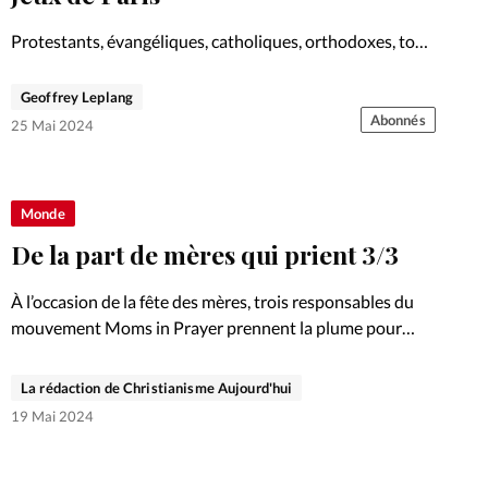
Protestants, évangéliques, catholiques, orthodoxes, tous
partagent une foi commune en Jésus-Christ et s’unissent
pour accueillir les Jeux de Paris.
Geoffrey Leplang
Abonnés
25 Mai 2024
Monde
De la part de mères qui prient 3/3
À l’occasion de la fête des mères, trois responsables du
mouvement Moms in Prayer prennent la plume pour
s’adresser à leurs enfants ou à d’autres mères, qu’elles le
soient de cœur ou biologiquement.
La rédaction de Christianisme Aujourd'hui
19 Mai 2024