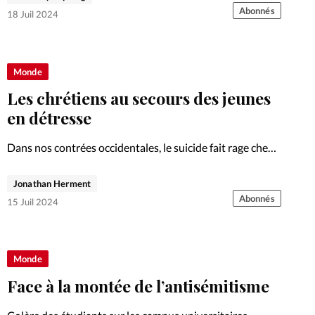
Abonnés
18 Juil 2024
Monde
Les chrétiens au secours des jeunes
en détresse
Dans nos contrées occidentales, le suicide fait rage chez
les jeunes. Face à ce phénomène, des chrétiens appellent
à l’action des églises dans l’accompagnement.
Jonathan Herment
Abonnés
15 Juil 2024
Monde
Face à la montée de l’antisémitisme