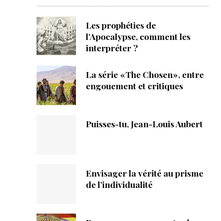
ique
Les prophéties de
s
l’Apocalypse, comment les
interpréter ?
ction
La série «The Chosen», entre
mpte
engouement et critiques
ement d'adresse
Puisses-tu, Jean-Louis Aubert
ntacter
Envisager la vérité au prisme
de l’individualité