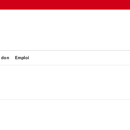
n don
Emploi
Accueil
rétienne
Les abo
nique
Faire u