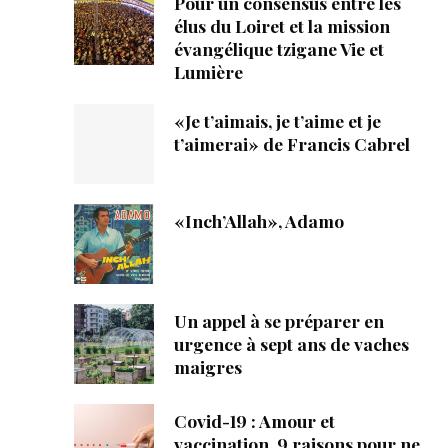
Pour un consensus entre les
élus du Loiret et la mission
évangélique tzigane Vie et
Lumière
«Je t’aimais, je t’aime et je
t’aimerai» de Francis Cabrel
«Inch’Allah», Adamo
Un appel à se préparer en
urgence à sept ans de vaches
maigres
Covid-19 : Amour et
vaccination, 9 raisons pour ne