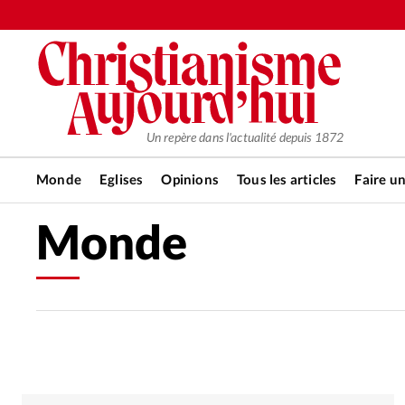
Un repère dans l'actualité depuis 1872
Monde
Eglises
Opinions
Tous les articles
Faire u
Monde
RUBRIQUES
Tous les articles
Actualité ch
Actualité internationale
Chro