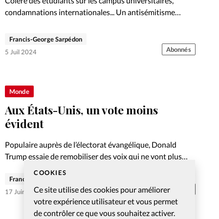
Colère des étudiants sur les campus universitaires,
condamnations internationales... Un antisémitisme
caché? Parti pris.
Francis-George Sarpédon
Abonnés
5 Juil 2024
Monde
Aux États-Unis, un vote moins
évident
Populaire auprès de l’électorat évangélique, Donald
Trump essaie de remobiliser des voix qui ne vont plus
forcément de soi.
COOKIES
Francis-George Sarpédon
Ce site utilise des cookies pour améliorer
Abonnés
17 Juin 2024
votre expérience utilisateur et vous permet
de contrôler ce que vous souhaitez activer.