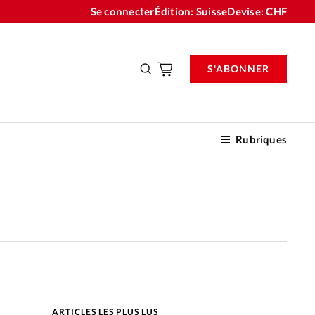
Se connecter
Édition: Suisse
Devise:
CHF
S'ABONNER
Rubriques
nnements
n don
ARTICLES LES PLUS LUS