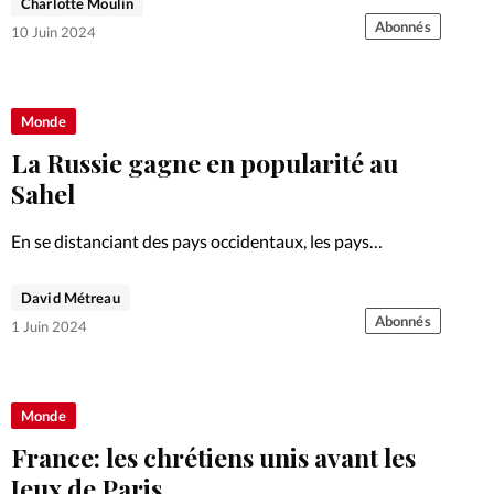
Charlotte Moulin
santé?
Abonnés
10 Juin 2024
Monde
La Russie gagne en popularité au
Sahel
En se distanciant des pays occidentaux, les pays
d’Afrique de l’Ouest se tournent vers la Russie. Un
changement de position qui dépasse toutefois la simple
David Métreau
revendication politique.
Abonnés
1 Juin 2024
Monde
France: les chrétiens unis avant les
Jeux de Paris