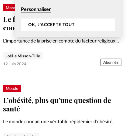
Monde
Personnaliser
Le facteur religieux, atout dans la
OK, J'ACCEPTE TOUT
coopération
L’importance de la prise en compte du facteur religieux
dans la coopération au développement est de plus en
plus admise. Dans ce contexte, être une organisation
Joëlle Misson-Tille
chrétienne est parfois un avantage.
Abonnés
12 Juin 2024
Monde
L’obésité, plus qu’une question de
santé
Le monde connaît une véritable «épidémie» d’obésité,
selon l’Organisation mondiale de la santé. En tant que
chrétien, a-t-on l’obligation morale d’être en bonne