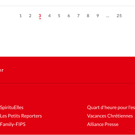
1
2
3
4
5
6
7
8
9
…
25
er
SpirituElles
Quart d'heure pour l'es
Les Petits Reporters
Vacances Chrétiennes
Family-FIPS
Alliance Presse