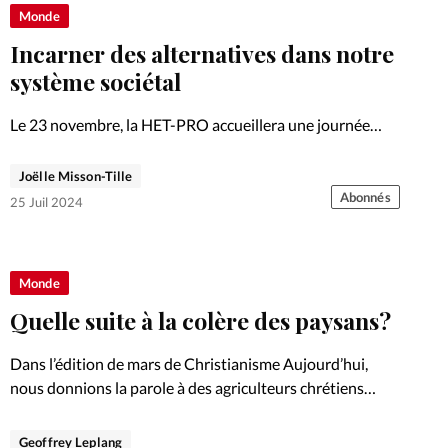
Foi
La bout
Monde
Incarner des alternatives dans notre
À propo
Opinions
système sociétal
La réda
ourd'hui
Le 23 novembre, la HET-PRO accueillera une journée
consacrée au penseur Jacques Ellul et ses enseignements
Mon co
sur les dysfonctionnements de notre société. Entretien
Joëlle Misson-Tille
lises
avec Jean-David Knüsel (photo en médaillon),
Abonnés
25 Juil 2024
Changem
coorganisateur de la journée.
érieure
Nous co
Monde
Quelle suite à la colère des paysans?
Emploi
Dans l’édition de mars de Christianisme Aujourd’hui,
nous donnions la parole à des agriculteurs chrétiens
alors que la révolte faisait la une des médias européens.
Témoignage.
Geoffrey Leplang