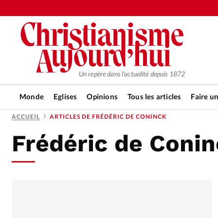
Un repère dans l'actualité depuis 1872
Monde
Eglises
Opinions
Tous les articles
Faire u
ACCUEIL
ARTICLES DE FRÉDÉRIC DE CONINCK
Frédéric de Coni
RUBRIQUES
Tous les articles
Actualité ch
Actualité internationale
Chro