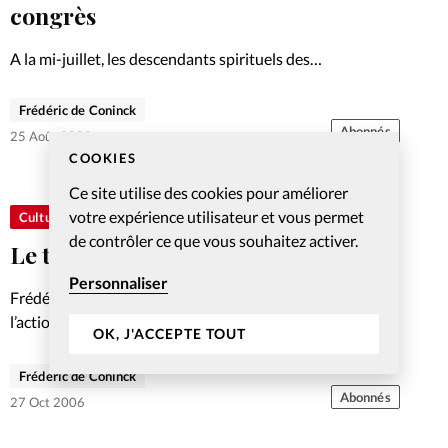
Foi
La bout
congrès
À propo
Opinions
A la mi-juillet, les descendants spirituels des
anabaptistes des quatre continents se sont retrouvés au
La réda
Paraguay. La conférence a fait la part belle au Sud
Frédéric de Coninck
ourd'hui
Abonnés
25 Août 2009
COOKIES
Mon co
lises
Ce site utilise des cookies pour améliorer
Changem
votre expérience utilisateur et vous permet
Culture
érieure
de contrôler ce que vous souhaitez activer.
Le travail compte aux yeux de Dieu
Nous co
Personnaliser
Frédéric De Coninck analyse le rapport des chrétiens à
l’action
Emploi
OK, J'ACCEPTE TOUT
Frédéric de Coninck
Abonnés
27 Oct 2006