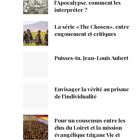
ique
l’Apocalypse, comment les
interpréter ?
s
La série «The Chosen», entre
engouement et critiques
ction
mpte
Puisses-tu, Jean-Louis Aubert
ement d'adresse
ntacter
Envisager la vérité au prisme
de l’individualité
Pour un consensus entre les
élus du Loiret et la mission
évangélique tzigane Vie et