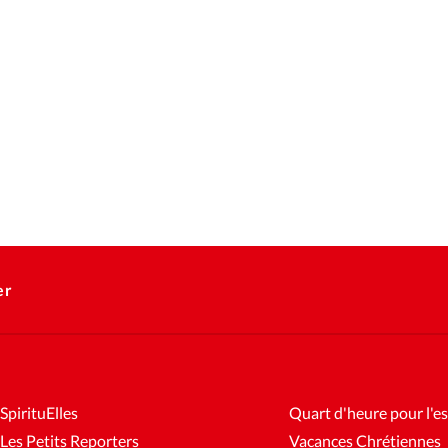
er
SpirituElles
Quart d'heure pour l'es
Les Petits Reporters
Vacances Chrétiennes