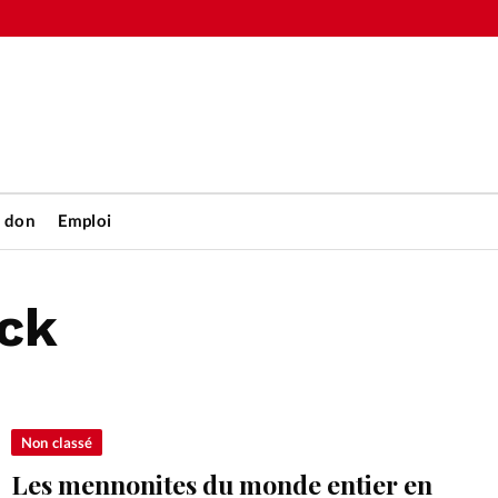
n don
Emploi
nck
Accueil
rétienne
Les abo
nique
Faire u
Non classé
Les mennonites du monde entier en