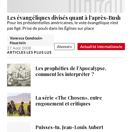
Édition: Internationale
Devise:
CHF
Les évangéliques divisés quant à l’après-Bush
Pour les présidentielles américaines, le vote évangélique n’est
RUBRIQUES
pas figé. Prise de pouls dans les Églises sur place
Tous les articles
Actualité chrétienne
Actualité internationale
Chronique
Culture
Vanessa Gondouin-
Haustein
Dossier
Eglises
Foi
Génération réveil
Monde
Abonnés
Actualité internationale
27 Août 2008
ARTICLES LES PLUS LUS
Opinions
Publireportage
Relations Aujourd'hui
Société
Tour du monde des Eglises
Trait d'Ixène
Les prophéties de l’Apocalypse,
Vécu
Vie Intérieure
comment les interpréter ?
La série «The Chosen», entre
engouement et critiques
Puisses-tu, Jean-Louis Aubert