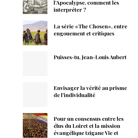
ique
l’Apocalypse, comment les
interpréter ?
s
La série «The Chosen», entre
engouement et critiques
ction
mpte
Puisses-tu, Jean-Louis Aubert
ement d'adresse
ntacter
Envisager la vérité au prisme
de l’individualité
Pour un consensus entre les
élus du Loiret et la mission
évangélique tzigane Vie et