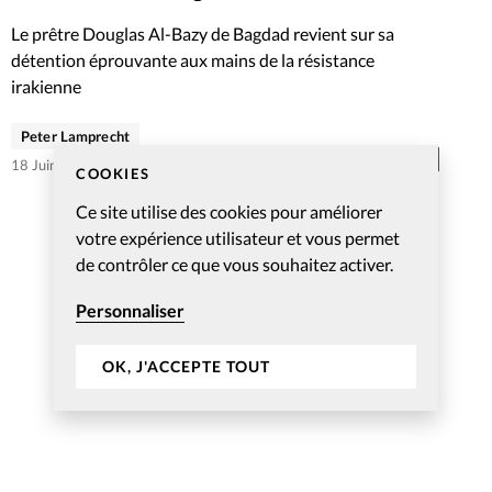
Foi
La bout
Le prêtre Douglas Al-Bazy de Bagdad revient sur sa
À propo
détention éprouvante aux mains de la résistance
Opinions
irakienne
La réda
ourd'hui
Peter Lamprecht
Abonnés
18 Juin 2007
COOKIES
Mon co
lises
Ce site utilise des cookies pour améliorer
Changem
votre expérience utilisateur et vous permet
érieure
de contrôler ce que vous souhaitez activer.
Nous co
Personnaliser
Emploi
OK, J'ACCEPTE TOUT