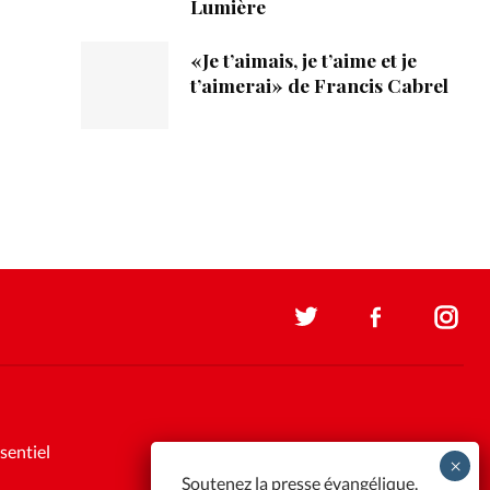
Lumière
«Je t’aimais, je t’aime et je
t’aimerai» de Francis Cabrel
sentiel
Soutenez la presse évangélique.
Faites un don pour nous aider à