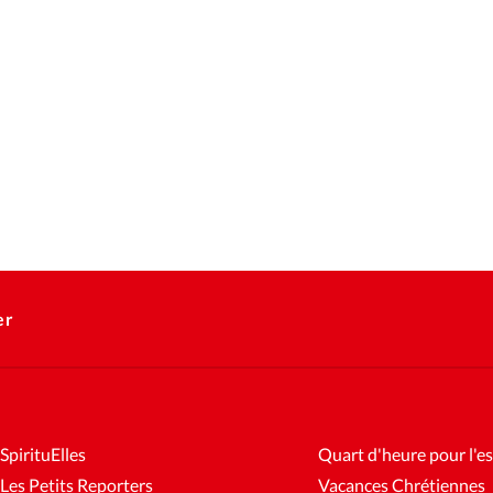
er
SpirituElles
Quart d'heure pour l'es
Les Petits Reporters
Vacances Chrétiennes