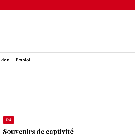
n don
Emploi
Accueil
rétienne
Les abo
nique
Faire u
Foi
Souvenirs de captivité