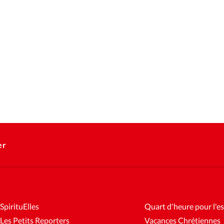
er
SpirituElles
Quart d'heure pour l'es
Les Petits Reporters
Vacances Chrétiennes