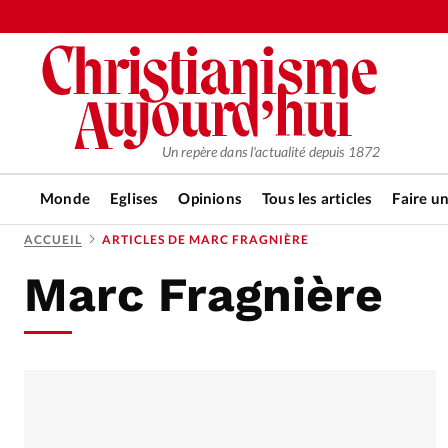
Un repère dans l'actualité depuis 1872
Monde
Eglises
Opinions
Tous les articles
Faire u
ACCUEIL
ARTICLES DE MARC FRAGNIÈRE
Marc Fragnière
RUBRIQUES
Tous les articles
Actualité ch
Actualité internationale
Chro