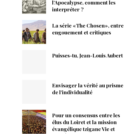
ique
l’Apocalypse, comment les
interpréter ?
s
La série «The Chosen», entre
engouement et critiques
ction
mpte
Puisses-tu, Jean-Louis Aubert
ement d'adresse
ntacter
Envisager la vérité au prisme
de l’individualité
Pour un consensus entre les
élus du Loiret et la mission
évangélique tzigane Vie et