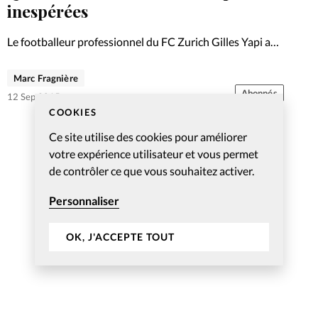
Foi
La bout
inespérées
À propo
Opinions
Le footballeur professionnel du FC Zurich Gilles Yapi a
été victime d’une grave blessure l’an dernier. Il a utilisé sa
La réda
période de convalescence pour parler autour de lui de
Marc Fragnière
ourd'hui
l’œuvre de Dieu dans sa vie…
Abonnés
12 Sep 2015
COOKIES
Mon co
lises
Ce site utilise des cookies pour améliorer
Changem
votre expérience utilisateur et vous permet
érieure
de contrôler ce que vous souhaitez activer.
Nous co
Personnaliser
Emploi
OK, J'ACCEPTE TOUT