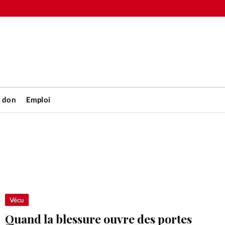
n don
Emploi
Accueil
rétienne
Les abo
nique
Faire u
Vécu
Quand la blessure ouvre des portes