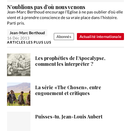
Édition: Internationale
N’oublions pas d’où nous venons
Devise:
CHF
Jean-Marc Berthoud encourage l’Eglise à ne pas oublier d’où elle
vient et à prendre conscience de sa vraie place dans l’histoire.
RUBRIQUES
Parti pris.
Tous les articles
Actualité chrétienne
Jean-Marc Berthoud
Abonnés
Actualité internationale
Actualité internationale
Chronique
Culture
16 Déc 2013
ARTICLES LES PLUS LUS
Dossier
Eglises
Foi
Génération réveil
Monde
Opinions
Publireportage
Relations Aujourd'hui
Les prophéties de l’Apocalypse,
Société
Tour du monde des Eglises
Trait d'Ixène
comment les interpréter ?
Vécu
Vie Intérieure
La série «The Chosen», entre
engouement et critiques
Puisses-tu, Jean-Louis Aubert