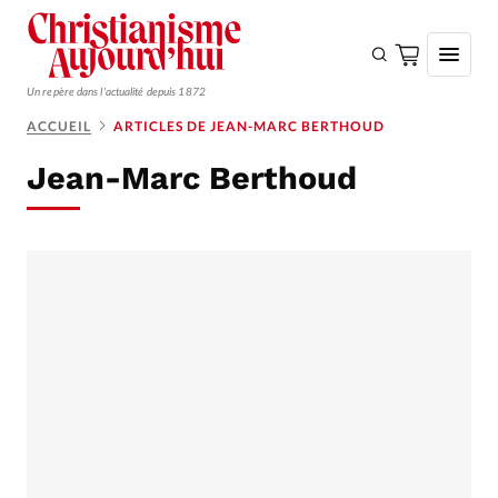
Un repère dans l'actualité depuis 1872
ACCUEIL
ARTICLES DE JEAN-MARC BERTHOUD
S'ABONNER
Jean-Marc Berthoud
Monde
Eglises
Opinions
Tous les articles
Faire un don
Emploi
Se connecter