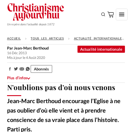
Un repère dans l'actualité depuis 1872
ACCUEIL
TOUS LES ARTICLES
ACTUALITÉ INTERNATIONALE
S'ABONNER
Par
Jean-Marc Berthoud
Actualité internationale
16 Déc 2013
Monde
Mis à jour le 4 Août 2020
Eglises
Abonnés
Partager:
Opinions
Plus d’infos
N’oublions pas d’où nous venons
Tous les articles
Faire un don
Jean-Marc Berthoud encourage l’Eglise à ne
Emploi
pas oublier d’où elle vient et à prendre
conscience de sa vraie place dans l’histoire.
Se connecter
Parti pris.
Alliance Presse
©