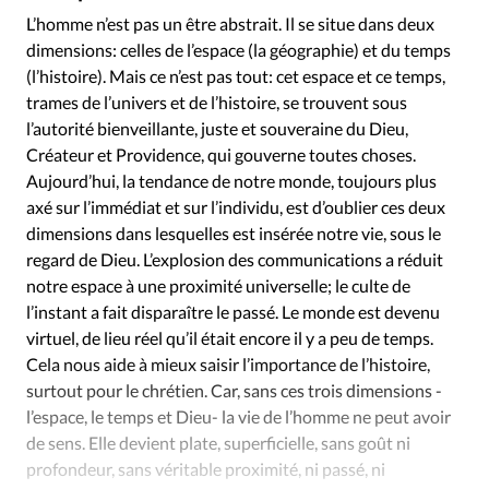
Édition: Internationale
L’homme n’est pas un être abstrait. Il se situe dans deux
Devise:
CHF
dimensions: celles de l’espace (la géographie) et du temps
(l’histoire). Mais ce n’est pas tout: cet espace et ce temps,
RUBRIQUES
trames de l’univers et de l’histoire, se trouvent sous
Tous les articles
Actualité chrétienne
l’autorité bienveillante, juste et souveraine du Dieu,
Actualité internationale
Chronique
Culture
Créateur et Providence, qui gouverne toutes choses.
Dossier
Eglises
Foi
Génération réveil
Monde
Aujourd’hui, la tendance de notre monde, toujours plus
Opinions
Publireportage
Relations Aujourd'hui
axé sur l’immédiat et sur l’individu, est d’oublier ces deux
dimensions dans lesquelles est insérée notre vie, sous le
Société
Tour du monde des Eglises
Trait d'Ixène
regard de Dieu. L’explosion des communications a réduit
Vécu
Vie Intérieure
notre espace à une proximité universelle; le culte de
l’instant a fait disparaître le passé. Le monde est devenu
virtuel, de lieu réel qu’il était encore il y a peu de temps.
Cela nous aide à mieux saisir l’importance de l’histoire,
surtout pour le chrétien. Car, sans ces trois dimensions -
l’espace, le temps et Dieu- la vie de l’homme ne peut avoir
de sens. Elle devient plate, superficielle, sans goût ni
profondeur, sans véritable proximité, ni passé, ni