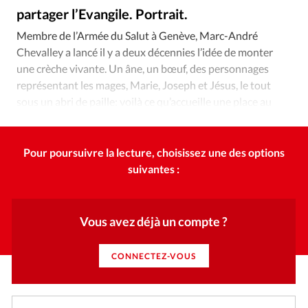
Édition: Internationale
partager l’Evangile. Portrait.
DR
©
Devise:
CHF
Membre de l’Armée du Salut à Genève, Marc-André
Chevalley a lancé il y a deux décennies l’idée de monter
RUBRIQUES
Tous les articles
Actualité chrétienne
une crèche vivante. Un âne, un bœuf, des personnages
représentant les mages, Marie, Joseph et Jésus, le tout
Actualité internationale
Chronique
Culture
sous un abri de paille: voilà ce qu’accueille une place au
Dossier
Eglises
Foi
Génération réveil
Monde
cœur de Genève, le dernier samedi de l’Avent.
Opinions
Publireportage
Relations Aujourd'hui
Société
Tour du monde des Eglises
Trait d'Ixène
Pour poursuivre la lecture, choisissez une des options
suivantes :
Vécu
Vie Intérieure
Vous avez déjà un compte ?
CONNECTEZ-VOUS