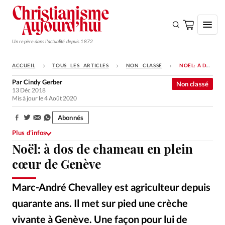
Un repère dans l'actualité depuis 1872
ACCUEIL
TOUS LES ARTICLES
NON CLASSÉ
NOËL: À DOS DE CHAMEAU EN PLEIN CŒUR DE GENÈVE
S'ABONNER
Par
Cindy Gerber
Non classé
13 Déc 2018
Monde
Mis à jour le 4 Août 2020
Eglises
Abonnés
Partager:
Opinions
Plus d’infos
Noël: à dos de chameau en plein
Tous les articles
cœur de Genève
Faire un don
Emploi
Marc-André Chevalley est agriculteur depuis
quarante ans. Il met sur pied une crèche
Se connecter
vivante à Genève. Une façon pour lui de