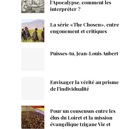
ique
l’Apocalypse, comment les
interpréter ?
s
La série «The Chosen», entre
engouement et critiques
ction
mpte
Puisses-tu, Jean-Louis Aubert
ement d'adresse
ntacter
Envisager la vérité au prisme
de l’individualité
Pour un consensus entre les
élus du Loiret et la mission
évangélique tzigane Vie et