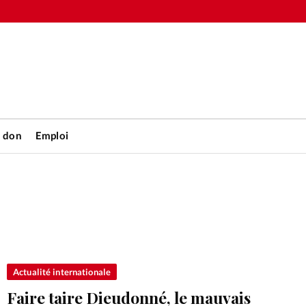
n don
Emploi
Accueil
rétienne
Les abo
nique
Faire u
Actualité internationale
Faire taire Dieudonné, le mauvais