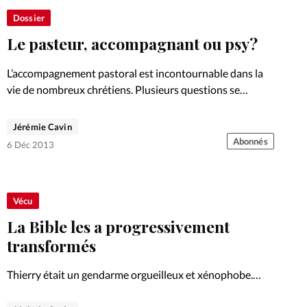
Dossier
Le pasteur, accompagnant ou psy?
L’accompagnement pastoral est incontournable dans la
vie de nombreux chrétiens. Plusieurs questions se
posent: faut-il privilégier la psychologie ou la théologie?
Tous les chrétiens peuvent-ils s’autoproclamer
Jérémie Cavin
accompagnants? Trouvez les autres articles de ce dossier
Abonnés
6 Déc 2013
sur…
Vécu
La Bible les a progressivement
transformés
Thierry était un gendarme orgueilleux et xénophobe.
Sonia aspirait à trouver un sens à sa vie malgré une