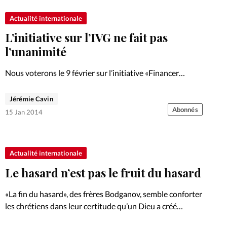
Actualité internationale
L’initiative sur l’IVG ne fait pas
l’unanimité
Nous voterons le 9 février sur l’initiative «Financer
l’avortement est une affaire privée», qui vise à cesser la
prise en charge des IVG par l’assurance maladie. Une
Jérémie Cavin
majorité des chrétiens est favorable à ce texte,…
Abonnés
15 Jan 2014
Actualité internationale
Le hasard n’est pas le fruit du hasard
«La fin du hasard», des frères Bodganov, semble conforter
les chrétiens dans leur certitude qu’un Dieu a créé
l’univers. La science serait-elle en train de prouver Dieu?