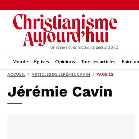
Un repère dans l'actualité depuis 1872
Monde
Eglises
Opinions
Tous les articles
Faire u
ACCUEIL
ARTICLES DE JÉRÉMIE CAVIN
PAGE 12
Jérémie Cavin
RUBRIQUES
Tous les articles
Actualité ch
Actualité internationale
Chro