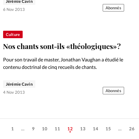
sérieuse maladie. Et c’est ensemble qu’ils ont compris le
Jérémie Cavin
message de l’Evangile, grâce à un cours de…
Abonnés
6 Nov 2013
Culture
Nos chants sont-ils «théologiques»?
Pour son travail de master, Jonathan Vaughan a étudié le
contenu doctrinal de cinq recueils de chants.
Jérémie Cavin
Abonnés
4 Nov 2013
1
…
9
10
11
12
13
14
15
…
26