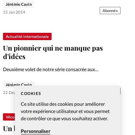
Analyse.
Jérémie Cavin
Abonnés
15 Jan 2014
Actualité internationale
Un pionnier qui ne manque pas
d’idées
Deuxième volet de notre série consacrée aux
entrepreneurs chrétiens. Lucien Vouillamoz, à l’origine
notamment du magazine L’Avènement, est un «touche-à-
Jérémie Cavin
tout» qui a connu le succès dans maints secteurs.
Abonnés
22 Déc 2013
COOKIES
Portrait.
Ce site utilise des cookies pour améliorer
votre expérience utilisateur et vous permet
Vécu
de contrôler ce que vous souhaitez activer.
Un bonheur venu d’ailleurs
Personnaliser