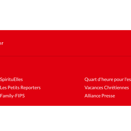
er
SpirituElles
Quart d'heure pour l'es
Les Petits Reporters
Vacances Chrétiennes
Family-FIPS
Alliance Presse
es
Mentions légales
Gestion des cookies