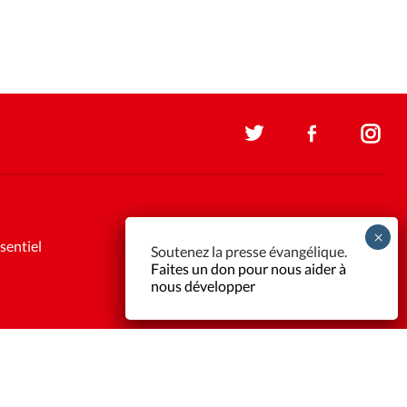
sentiel
Soutenez la presse évangélique.
Faites un don pour nous aider à
nous développer
Support et maintenance:
Solutions Kläy