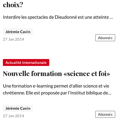
Foi
La bout
choix?
À propo
Opinions
Interdire les spectacles de Dieudonné est une atteinte à
la liberté d'expression. Un mal nécessaire? Polémique.
La réda
Jérémie Cavin
ourd'hui
Abonnés
27 Jan 2014
Mon co
lises
Changem
Actualité internationale
érieure
Nouvelle formation «science et foi»
Nous co
Une formation e-learning permet d'allier science et vie
chrétienne. Elle est proposée par l'Institut biblique de
Emploi
Nogent, dès le 27 janvier.
Jérémie Cavin
Abonnés
27 Jan 2014