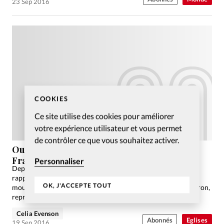
23 Sep 2016
COOKIES
Ce site utilise des cookies pour améliorer
votre expérience utilisateur et vous permet
de contrôler ce que vous souhaitez activer.
Ouverture des inscriptions pour Bouge ta
France 2017
Personnaliser
Depuis les scandales liés aux abattoirs, la question de notre
rapport aux bêtes est violemment remise sur la table. Et la
OK, J'ACCEPTE TOUT
mouvance antispéciste, portée par le journaliste Aymeric Caron,
reprend du galon. A raison? Réflexion.
Celia Evenson
Abonnés
Eglises
19 Sep 2016