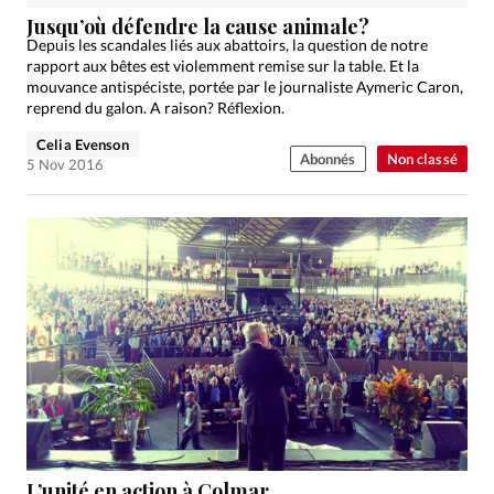
Édition: Internationale
Jusqu’où défendre la cause animale?
Devise:
CHF
Depuis les scandales liés aux abattoirs, la question de notre
rapport aux bêtes est violemment remise sur la table. Et la
RUBRIQUES
mouvance antispéciste, portée par le journaliste Aymeric Caron,
Tous les articles
Actualité chrétienne
reprend du galon. A raison? Réflexion.
Actualité internationale
Chronique
Culture
Celia Evenson
Abonnés
Non classé
5 Nov 2016
Dossier
Eglises
Foi
Génération réveil
Monde
Opinions
Publireportage
Relations Aujourd'hui
Société
Tour du monde des Eglises
Trait d'Ixène
Vécu
Vie Intérieure
L’unité en action à Colmar