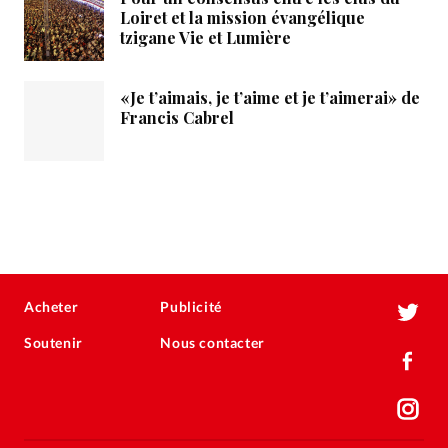
Loiret et la mission évangélique
tzigane Vie et Lumière
«Je t’aimais, je t’aime et je t’aimerai» de
Francis Cabrel
Acheter
Publicité
Soutenir
Nous contacter