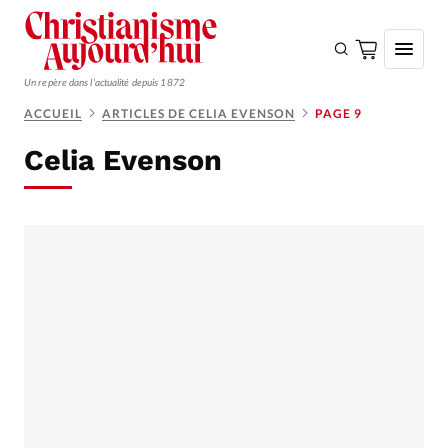
Un repère dans l'actualité depuis 1872
ACCUEIL
ARTICLES DE CELIA EVENSON
PAGE 9
S'ABONNER
Celia Evenson
Monde
Eglises
Opinions
Tous les articles
Faire un don
Emploi
Se connecter