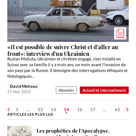
«Il est possible de suivre Christ et d’aller au
front»: interview d’un Ukrainien
Ruslan Maliuta, Ukrainien et chrétien engagé, s’est installé en
Suisse avec sa famille il y a trois ans, un mois avant l’invasion de
son pays par la Russie. Il témoigne des interrogations éthiques et
théologiques…
David Métreau
Abonnés
Actualité internationale
27 Mar 2025
1
…
12
13
14
16
17
…
62
ARTICLES LES PLUS LUS
Les prophéties de l’Apocalypse,