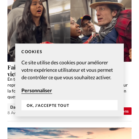
COOKIES
Ce site utilise des cookies pour améliorer
Faith checking: Entre persécution et
votre expérience utilisateur et vous permet
victimisation
de contrôler ce que vous souhaitez activer.
En toute bienveillance, avec un brin d’ironie, cette rubrique
reprend des informations fausses, incomplètes ou erronées sur
Personnaliser
la foi chrétienne. Ce mois-ci, nous aimerions nous remettre en
question.
OK, J'ACCEPTE TOUT
David Métreau
Abonnés
Opinions
8 Avr 2025