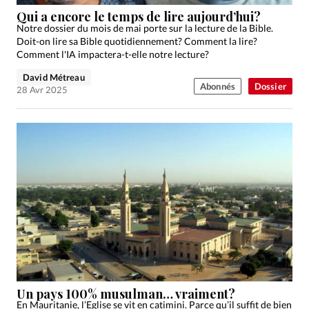
Édition: Internationale
Qui a encore le temps de lire aujourd’hui?
Devise:
CHF
Notre dossier du mois de mai porte sur la lecture de la Bible.
Doit-on lire sa Bible quotidiennement? Comment la lire?
RUBRIQUES
Comment l'IA impactera-t-elle notre lecture?
Tous les articles
Actualité chrétienne
David Métreau
Abonnés
Dossier
Actualité internationale
Chronique
Culture
28 Avr 2025
Dossier
Eglises
Foi
Génération réveil
Monde
Opinions
Publireportage
Relations Aujourd'hui
Société
Tour du monde des Eglises
Trait d'Ixène
Vécu
Vie Intérieure
Un pays 100% musulman… vraiment?
En Mauritanie, l’Eglise se vit en catimini. Parce qu’il suffit de bien