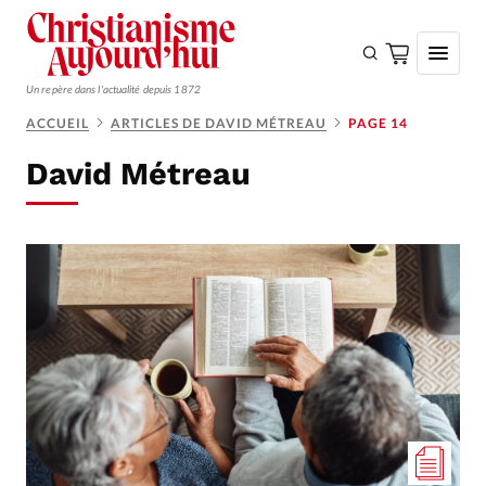
Un repère dans l'actualité depuis 1872
ACCUEIL
ARTICLES DE DAVID MÉTREAU
PAGE 14
S'ABONNER
David Métreau
Monde
Eglises
Opinions
Tous les articles
Faire un don
Emploi
Se connecter