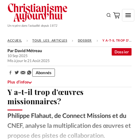
Un repère dans l'actualité depuis 1872
ACCUEIL
TOUS LES ARTICLES
DOSSIER
Y A-T-IL TROP D’ŒUVRES MISSIONNAIRES?
S'ABONNER
Par
David Métreau
Dossier
10 Sep 2025
Monde
Mis à jour le 21 Août 2025
Eglises
Abonnés
Partager:
Opinions
Plus d’infos
Y a-t-il trop d’œuvres
Tous les articles
missionnaires?
Faire un don
Emploi
Philippe Flahaut, de Connect Missions et du
CNEF, analyse la multiplication des œuvres et
Se connecter
propose des pistes de collaboration.
robypangy – Getty Images / En fin d’année, les boîtes aux lettres débordent souvent de demandes de dons.
©