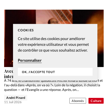
COOKIES
Ce site utilise des cookies pour améliorer
votre expérience utilisateur et vous permet
de contrôler ce que vous souhaitez activer.
Personnaliser
Avec «Après, on va où?», Michel Rivard
OK, J'ACCEPTE TOUT
interroge l’au-delà
À 74 ans, le chansonnier québécois Michel Rivard sonde la mort et
l'au-delà dans «Après, on va où ?». Loin de la négation, il choisit la
question — et l'Evangile a une réponse. Après, on…
André Pinard
Abonnés
Culture
11 Juil 2026