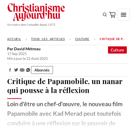
Un repère dans l'actualité depuis 1872
ACCUEIL
TOUS LES ARTICLES
CULTURE
CRITIQUE DE PAPAMOBILE, UN NANAR QUI POUSSE À LA RÉFLEXION
S'ABONNER
Par
David Métreau
Culture
17 Sep 2025
Monde
Mis à jour le 22 Août 2025
Eglises
Abonnés
Partager:
Opinions
Critique de Papamobile, un nanar
Tous les articles
qui pousse à la réflexion
Faire un don
Loin d'être un chef-d'œuvre, le nouveau film
Emploi
Papamobile avec Kad Merad peut toutefois
conduire à une réflexion sur le pouvoir de
Se connecter
l'argent et la superstition.
Allociné
©