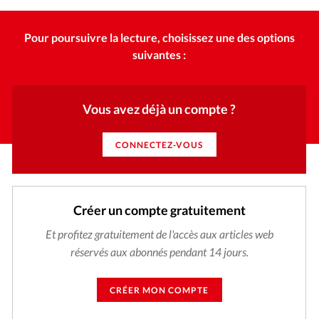
Édition: Internationale
Devise:
CHF
Pour poursuivre la lecture, choisissez une des options
suivantes :
RUBRIQUES
Tous les articles
Actualité chrétienne
Actualité internationale
Chronique
Culture
Vous avez déjà un compte ?
Dossier
Eglises
Foi
Génération réveil
Monde
Opinions
Publireportage
Relations Aujourd'hui
CONNECTEZ-VOUS
Société
Tour du monde des Eglises
Trait d'Ixène
Vécu
Vie Intérieure
Créer un compte gratuitement
Et profitez gratuitement de l'accès aux articles web
réservés aux abonnés pendant 14 jours.
CRÉER MON COMPTE