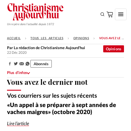
Un repère dans l'actualité depuis 1872
ACCUEIL
TOUS LES ARTICLES
OPINIONS
VOUS AVEZ LE DERNIER MOT
S'ABONNER
Par
La rédaction de Christianisme Aujourd'hui
Opinions
22 Déc 2020
Monde
Abonnés
Eglises
Partager:
Plus d’infos
Opinions
Vous avez le dernier mot
Tous les articles
Vos courriers sur les sujets récents
Faire un don
Suzy Hazelwood / Pexels
©
«Un appel à se préparer à sept années de
Emploi
vaches maigres» (octobre 2020)
Se connecter
Lire l’article