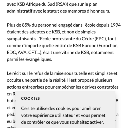
avec KSB Afrique du Sud (RSA)) que sur le plan
administratif avec le statut des membres d’honneurs.
Plus de 85% du personnel engagé dans l’école depuis 1994
étaient des adeptes de KSB, et non de simples
sympathisants. L’Ecole protestante du Cèdre (EPC), tout
comme n’importe quelle entité de KSB Europe (Eurochor,
EDC, AVA, CFT…), était une vitrine de KSB, notamment
parmi les évangéliques.
Le récit sur le refus de la mise sous tutelle est simpliste et
occulte une partie de la réalité. Il est proposé plusieurs
actions entreprises pour empêcher les dérives constatées
en RSA. Aucune de ces actions n’a été entreprise dans le
COOKIES
but cité. Il y a eu deux changements de direction (en 2018
et en 2020), il y a toujours eu des efforts sur le plan
Ce site utilise des cookies pour améliorer
pédagogique (aide apportée aux élèves en difficulté), il y a
votre expérience utilisateur et vous permet
eu beaucoup de départs de professeurs et personnels en
de contrôler ce que vous souhaitez activer.
raison notamment d’un refus de l’école