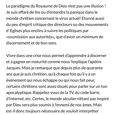
Édition: Internationale
Le paradigme du Royaume de Dieu n’est pas une illusion !
Devise:
CHF
Je suis effaré de lire ou d’entendre la panique dans le
monde chrétien concernant le virus actuel! Etonné aussi
RUBRIQUES
du peu d’esprit critique des directeurs ou des mouvements
Tous les articles
Actualité chrétienne
d’ Eglises plus enclins à suivre les politiques par
Actualité internationale
Chronique
Culture
«soumission aux autorités»,, que d’avoir un minimum de
Dossier
Eglises
Foi
Génération réveil
Monde
discernement et de bon sens.
Opinions
Publireportage
Relations Aujourd'hui
Vivre dans une crise nous permet d’apprendre à discerner
Société
Tour du monde des Eglises
Trait d'Ixène
et à gagner en maturité comme nous l’explique l’apôtre
Vécu
Vie Intérieure
Jacques. Mais je remarque que depuis plus de quarante
ans que je suis chrétien, qu’à chaque fois qu’il y a un
évènement qui nous échappe ou qui nous fait peur,
certains chrétiens sont assez doués pour parler sur un ton
apocalyptique. Rappelez-vous de la TV, du code barre,
d’Internet, etc. Certes, le monde séculier n’étant pas inspiré
par Dieu sera plus soumis à l’ennemi de nos âmes. Mais
est-il donc toujours nécessaire de vouloir interpréter