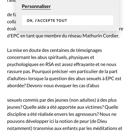
Personnaliser
de faire évoluer ses pratiques sectaires, et enfin la
OK, J'ACCEPTE TOUT
collaboration n’est pas plus proche avec les réseaux des
écoles chrétiennes, preuve en est la suspension provisoire
d’EPC en tant que membre du réseau Mathurin Cordier.
La mise en doute des centaines de témoignages
concernant les abus spirituels, physiques et
psychologiques en RSA est assez effrayante et ne nous
rassure pas. Pourquoi préciser «en particulier de la part
d’adultes» lorsque la question des abus sexuels à EPC est
abordée? Devons-nous évoquer les cas d’abus
sexuels commis par des jeunes (non adultes) à des plus
jeunes? Quelle aide a été apportée aux victimes? Quelle
discipline a été réalisée envers les agresseurs? Nous ne
pouvons développer ici la notion de peur (de Dieu
notamment) transmise aux enfants par les méditations et