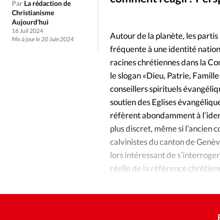
Culture
Dossier
Eglises
Par
La rédaction de
Christianisme
Aujourd'hui
Génération réveil
Monde
16 Juil 2024
Autour de la planète, les parti
Mis à jour le 20 Juin 2024
fréquente à une identité nation
Publireportage
Relations Auj
racines chrétiennes dans la Co
le slogan «Dieu, Patrie, Famil
Société
Tour du monde des Eg
conseillers spirituels évangéli
soutien des Eglises évangéliqu
réfèrent abondamment à l’ident
Trait d'Ixène
Vécu
Vie Int
plus discret, même si l’ancien 
calvinistes du canton de Genève
lors intéressant de s’interroger
réelle de la référence chréti