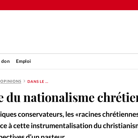
n don
Emploi
OPINIONS
DANS LE PIÈGE DU NATIONALISME CHRÉTIEN
Accueil
e du nationalisme chrétie
rétienne
Les abo
tiques conservateurs, les «racines chrétienne
nique
Faire u
e à cette instrumentalisation du christianis
ectives d’un pasteur.