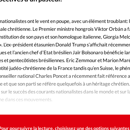
Foi
La bout
À propo
Opinions
s nationalistes ont le vent en poupe, avec un élément troublant:
ale chrétienne. Le Premier ministre hongrois Viktor Orbán a fai
La réda
ourd'hui
nstitution de son pays et son homologue italienne, Giorgia Mel
le». L’ex-président étasunien Donald Trump s’affichait récemme
Mon co
lises
ques et l’ancien chef d’Etat brésilien Jaïr Bolsonaro bénéficie 
es et pentecôtistes brésiliennes. Eric Zemmour et Marion Mar
Changem
ité judéo-chrétienne de la France tandis qu’en Suisse, le ph
érieure
conseiller national Charles Poncet a récemment fait référence 
Nous co
 et que son parti se réfère quelquefois à un héritage chrétien.
 sur le succès des courants nationalistes dans le monde et sur l
Emploi
enne dans ces mouvements.
Pour poursuivre la lecture, choisissez une des options suivantes 