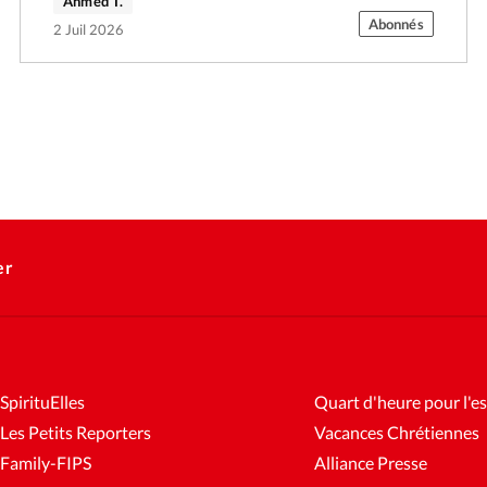
Ahmed T.
Abonnés
2 Juil 2026
er
SpirituElles
Quart d'heure pour l'es
Les Petits Reporters
Vacances Chrétiennes
Family-FIPS
Alliance Presse