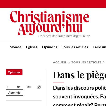
Un repère dans l'actualité depuis 1872
Monde
Eglises
Opinions
Tous les articles
Faire u
ACCUEIL
TOUS LES ARTICLES
RUBRIQUES
Dans le pièg
Opinions
Tous les articles
Actualité ch
Dans les discours poli
Partager:
Actualité internationale
Chro
Abonnés
souvent invoquées. Fac
comment réagir? Persp