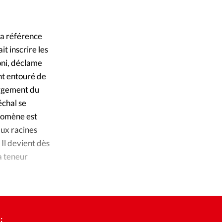
ique
GettyImages
©
s
 la référence
t inscrire les
ction
oni, déclame
nt entouré de
mpte
largement du
échal se
ement d'adresse
énomène est
aux racines
ntacter
 Il devient dès
a teneur
: