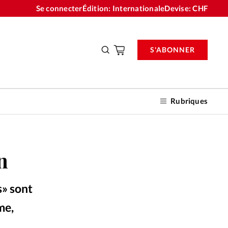
Se connecter
Édition: Internationale
Devise:
CHF
S'ABONNER
Rubriques
n
nnements
s» sont
n don
me,