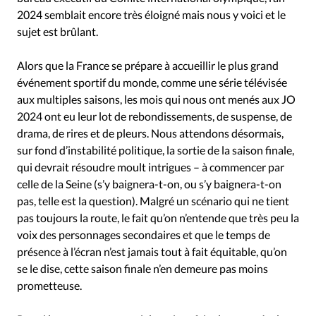
Édition: Internationale
2024 semblait encore très éloigné mais nous y voici et le
Devise:
CHF
sujet est brûlant.
RUBRIQUES
Alors que la France se prépare à accueillir le plus grand
Tous les articles
Actualité chrétienne
événement sportif du monde, comme une série télévisée
Actualité internationale
Chronique
Culture
aux multiples saisons, les mois qui nous ont menés aux JO
Dossier
Eglises
Foi
Génération réveil
Monde
2024 ont eu leur lot de rebondissements, de suspense, de
Opinions
Publireportage
Relations Aujourd'hui
drama, de rires et de pleurs. Nous attendons désormais,
sur fond d’instabilité politique, la sortie de la saison finale,
Société
Tour du monde des Eglises
Trait d'Ixène
qui devrait résoudre moult intrigues – à commencer par
Vécu
Vie Intérieure
celle de la Seine (s’y baignera-t-on, ou s’y baignera-t-on
pas, telle est la question). Malgré un scénario qui ne tient
pas toujours la route, le fait qu’on n’entende que très peu la
voix des personnages secondaires et que le temps de
présence à l’écran n’est jamais tout à fait équitable, qu’on
se le dise, cette saison finale n’en demeure pas moins
prometteuse.