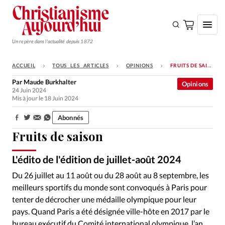
Un repère dans l'actualité depuis 1872
ACCUEIL
TOUS LES ARTICLES
OPINIONS
FRUITS DE SAISON
S'ABONNER
Par
Maude Burkhalter
Opinions
24 Juin 2024
Monde
Mis à jour le 18 Juin 2024
Eglises
Abonnés
Partager:
Opinions
Fruits de saison
Tous les articles
L'édito de l'édition de juillet-août 2024
Faire un don
Du 26 juillet au 11 août ou du 28 août au 8 septembre, les
Emploi
meilleurs sportifs du monde sont convoqués à Paris pour
tenter de décrocher une médaille olympique pour leur
Se connecter
pays. Quand Paris a été désignée ville-hôte en 2017 par le
bureau exécutif du Comité international olympique, l’an