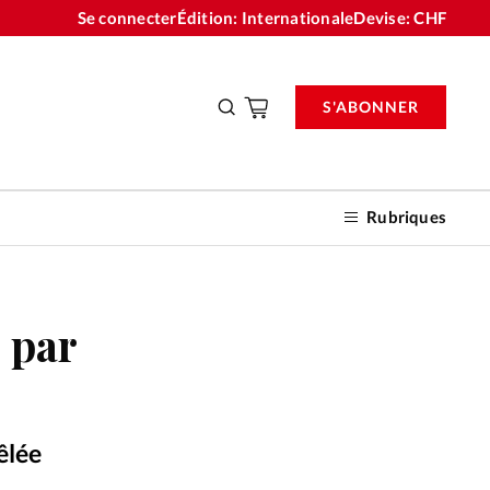
Se connecter
Édition: Internationale
Devise:
CHF
S'ABONNER
Rubriques
e par
nnements
n don
êlée