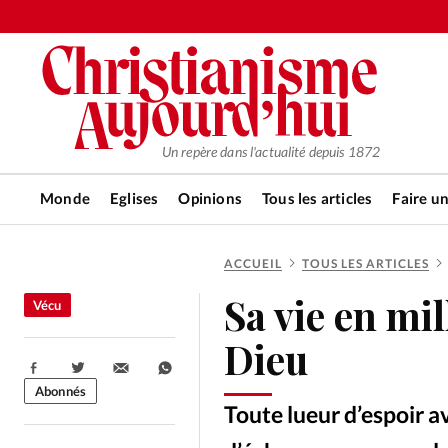
Un repère dans l'actualité depuis 1872
Monde
Eglises
Opinions
Tous les articles
Faire u
ACCUEIL
TOUS LES ARTICLES
RUBRIQUES
Sa vie en mi
Vécu
Tous les articles
Actualité ch
Dieu
Partager:
Actualité internationale
Chro
Abonnés
Toute lueur d’espoir a