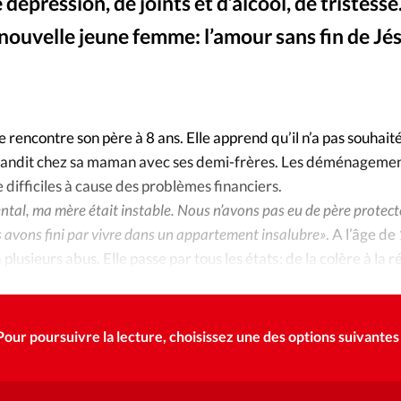
Foi
La bout
épression, de joints et d’alcool, de tristesse.
 nouvelle jeune femme: l’amour sans fin de Jés
À propo
Opinions
La réda
ourd'hui
rencontre son père à 8 ans. Elle apprend qu’il n’a pas souhaité
Mon co
lises
 grandit chez sa maman avec ses demi-frères. Les déménagemen
 difficiles à cause des problèmes financiers.
Changem
ntal, ma mère était instable. Nous n’avons pas eu de père protec
érieure
s avons fini par vivre dans un appartement insalubre»
. A l’âge de
Nous co
usieurs abus. Elle passe par tous les états : de la colère à la ré
ette aux joints. La tristesse devient son quotidien. Elle ne trouv
Emploi
Pour poursuivre la lecture, choisissez une des options suivantes 