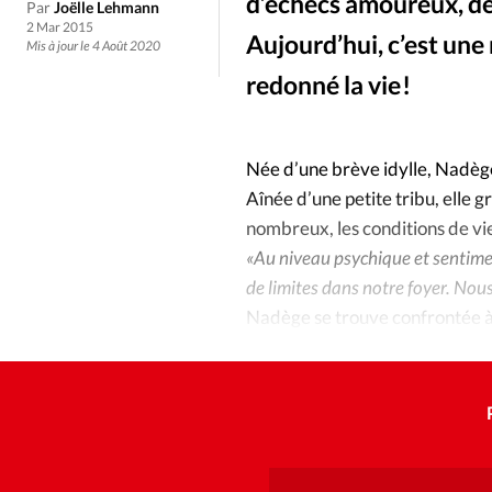
Culture
Dossier
Eglises
d’échecs amoureux, de d
Par
Joëlle Lehmann
2 Mar 2015
Aujourd’hui, c’est une
Mis à jour le 4 Août 2020
Génération réveil
Monde
redonné la vie !
Publireportage
Relations Auj
Née d’une brève idylle, Nadège 
Société
Tour du monde des Eg
Aînée d’une petite tribu, elle
nombreux, les conditions de vie
«Au niveau psychique et sentime
Trait d'Ixène
Vécu
Vie Int
de limites dans notre foyer. Nou
Nadège se trouve confrontée à pl
débauche à l’alcool, de la cigar