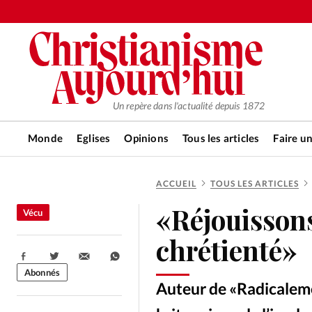
Un repère dans l'actualité depuis 1872
Monde
Eglises
Opinions
Tous les articles
Faire u
ACCUEIL
TOUS LES ARTICLES
RUBRIQUES
«Réjouissons
Vécu
Tous les articles
Actualité ch
chrétienté»
Partager:
Actualité internationale
Chro
Abonnés
Auteur de «Radicalemen