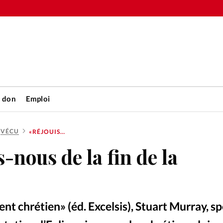
n don
Emploi
VÉCU
«RÉJOUISSONS-NOUS DE LA FIN DE LA CHRÉTIENTÉ»
Accueil
-nous de la fin de la
rétienne
Les abo
nique
Faire u
t chrétien» (éd. Excelsis), Stuart Murray, sp