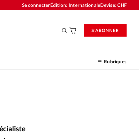
Se connecter
Édition: Internationale
Devise:
CHF
S'ABONNER
Rubriques
nnements
n don
écialiste