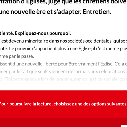
Foi
La bout
ntation d’Eglises, juge que les chrétiens doiv
ne nouvelle ère et s’adapter. Entretien.
À propo
Opinions
La réda
rétienté. Expliquez-nous pourquoi.
ourd'hui
e est devenu minoritaire dans nos sociétés occidentales, qui s
Mon co
nté. Le pouvoir n’appartient plus à une Eglise; il n’est même pl
lises
omme par le passé.
Changem
sent d’une nouvelle liberté pour être vraiment l’Eglise. Cela
érieure
r par le fait que seuls viennent désormais aux célébrations c
Nous co
t. Fini cette époque lors de laquelle, par obligation sociale, on
sse.
Emploi
Pour poursuivre la lecture, choisissez une des options suivantes 