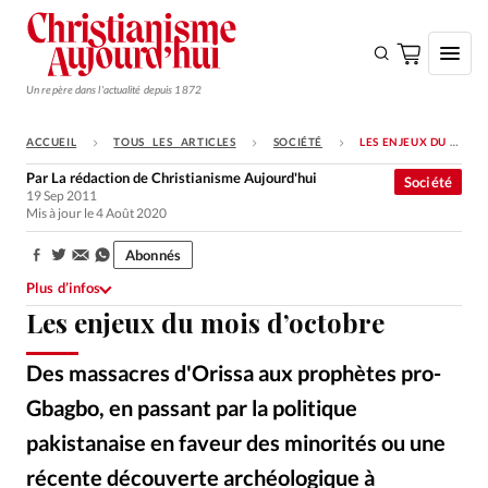
Un repère dans l'actualité depuis 1872
ACCUEIL
TOUS LES ARTICLES
SOCIÉTÉ
LES ENJEUX DU MOIS D’OCTOBRE
S'ABONNER
Par
La rédaction de Christianisme Aujourd'hui
Société
19 Sep 2011
Monde
Mis à jour le 4 Août 2020
Eglises
Abonnés
Partager:
Opinions
Plus d’infos
Les enjeux du mois d’octobre
Tous les articles
Faire un don
Des massacres d'Orissa aux prophètes pro-
Emploi
Gbagbo, en passant par la politique
pakistanaise en faveur des minorités ou une
Se connecter
récente découverte archéologique à