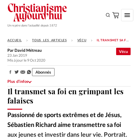
Un repère dans l'actualité depuis 1872
ACCUEIL
TOUS LES ARTICLES
VÉCU
IL TRANSMET SA FOI EN GRIMPANT LES FALAISES
S'ABONNER
Par
David Métreau
Vécu
23 Jan 2019
Monde
Mis à jour le 9 Oct 2020
Eglises
Abonnés
Partager:
Opinions
Plus d’infos
Il transmet sa foi en grimpant les
Tous les articles
falaises
Faire un don
Emploi
Passionné de sports extrêmes et de Jésus,
Sébastien Richard aime transmettre sa foi
Se connecter
aux jeunes et investir dans leur vie. Portrait.
DR
©