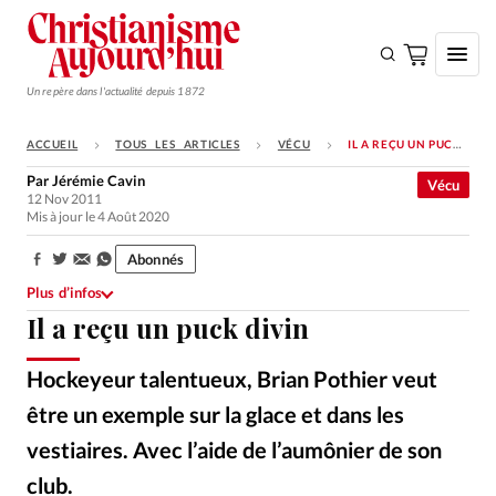
Un repère dans l'actualité depuis 1872
ACCUEIL
TOUS LES ARTICLES
VÉCU
IL A REÇU UN PUCK DIVIN
S'ABONNER
Par
Jérémie Cavin
Vécu
12 Nov 2011
Monde
Mis à jour le 4 Août 2020
Eglises
Abonnés
Partager:
Opinions
Plus d’infos
Il a reçu un puck divin
Tous les articles
Faire un don
Hockeyeur talentueux, Brian Pothier veut
Emploi
être un exemple sur la glace et dans les
vestiaires. Avec l’aide de l’aumônier de son
Se connecter
club.
Alliance Presse
©