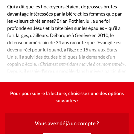
Édition: Internationale
Qui a dit que les hockeyeurs étaient de grosses brutes
Devise:
CHF
davantage intéressées par la bière et les femmes que par
les valeurs chrétiennes? Brian Pothier, lui, a une foi
RUBRIQUES
profonde en Jésus et la tête bien sur les épaules – qu’il a
Tous les articles
Actualité chrétienne
fort larges, d’ailleurs. Débarqué à Genève en 2010, le
Actualité internationale
Chronique
Culture
défenseur américain de 34 ans raconte que l’Evangile est
Dossier
Eglises
Foi
Génération réveil
Monde
devenu réel pour lui quand, à l’âge de 15 ans, aux Etats-
Opinions
Publireportage
Relations Aujourd'hui
Unis, il a suivi des études bibliques à la demande d’un
copain d’école.
«Christ est entré dans ma vie à ce moment-là»
.
Société
Tour du monde des Eglises
Trait d'Ixène
Depuis, il essaie d’être un modèle dans l’univers particulier
Vécu
Vie Intérieure
du hockey sur glace.
Pour poursuivre la lecture, choisissez une des options
suivantes :
Vous avez déjà un compte ?