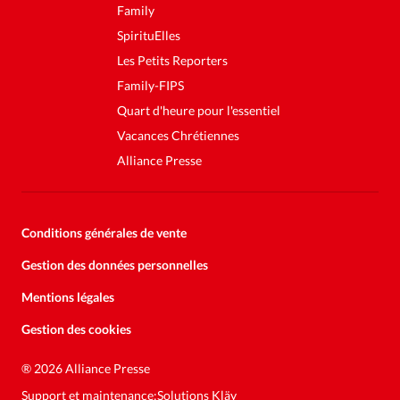
Family
SpirituElles
Les Petits Reporters
Family-FIPS
Quart d'heure pour l'essentiel
Vacances Chrétiennes
Alliance Presse
Conditions générales de vente
Gestion des données personnelles
Mentions légales
Gestion des cookies
Soutenez la presse évangélique.
Faites un don pour nous aider à
®
2026 Alliance Presse
nous développer
Support et maintenance:
Solutions Kläy