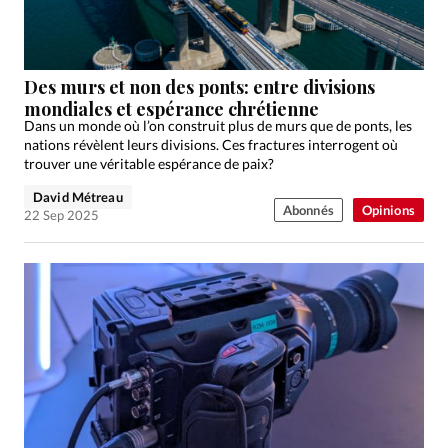
Édition: Française
Devise:
CHF
RUBRIQUES
Des murs et non des ponts: entre divisions
Tous les articles
Actualité chrétienne
mondiales et espérance chrétienne
Dans un monde où l’on construit plus de murs que de ponts, les
Actualité internationale
Chronique
Culture
nations révèlent leurs divisions. Ces fractures interrogent où
Dossier
Eglises
Foi
Génération réveil
Monde
trouver une véritable espérance de paix?
Opinions
Publireportage
Relations Aujourd'hui
David Métreau
Abonnés
Opinions
22 Sep 2025
Société
Tour du monde des Eglises
Trait d'Ixène
Vécu
Vie Intérieure