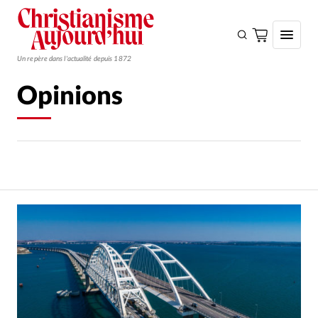
Un repère dans l'actualité depuis 1872
Opinions
S'ABONNER
Monde
Eglises
Opinions
Tous les articles
Faire un don
Emploi
Se connecter