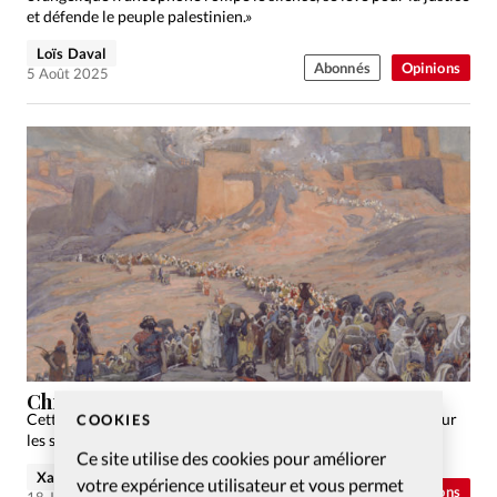
et défende le peuple palestinien.»
Loïs Daval
Abonnés
Opinions
5 Août 2025
Chrétien et sioniste: pléonasme ou hérésie?
Cette rubrique met en avant des avis forts, parfois tranchés sur
COOKIES
les sujets chauds de l’actualité.
Ce site utilise des cookies pour améliorer
Xavier Darrieutort
votre expérience utilisateur et vous permet
Abonnés
Opinions