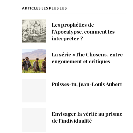
ique
ARTICLES LES PLUS LUS
s
Les prophéties de
l’Apocalypse, comment les
ction
interpréter ?
mpte
La série «The Chosen», entre
engouement et critiques
ement d'adresse
ntacter
Puisses-tu, Jean-Louis Aubert
Envisager la vérité au prisme
de l’individualité