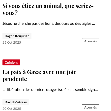
Si vous étiez un animal, que seriez-
vous?
Jésus ne cherche pas des lions, des ours ou des aigles,
mais des brebis confiantes: fragiles, dépendantes et
fidèles à son cœur.
Hagop Koujikian
Abonnés
26 Oct 2025
Opinions
La paix à Gaza: avec une joie
prudente
La libération des derniers otages israéliens semble signer
la paix à Gaza. Si l’événement suscite joie et espoir,
certains appellent à la prudence.
David Métreau
Abonnés
20 Oct 2025