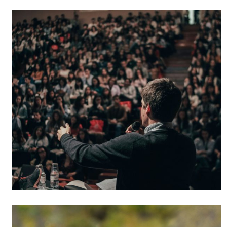
Culture
Dossier
Eglises
Génération réveil
Monde
Publireportage
Relations Auj
Société
Tour du monde des Eg
Trait d'Ixène
Vécu
Vie Int