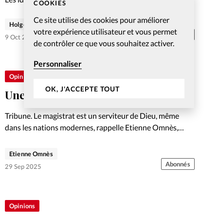
COOKIES
séduisent les humains. L’évangile rappelle que seul Jésus
Ce site utilise des cookies pour améliorer
libère et renverse les idéologies.
Holger Wetjen
votre expérience utilisateur et vous permet
Abonnés
9 Oct 2025
de contrôler ce que vous souhaitez activer.
Personnaliser
Opinions
OK, J'ACCEPTE TOUT
Une nation sous le regard de Jésus
Tribune. Le magistrat est un serviteur de Dieu, même
dans les nations modernes, rappelle Etienne Omnès,
contributeur du site Par la foi. Il plaide pour une nouvelle
chrétienté, fidèle aux commandements divins, innovante
Etienne Omnès
et loin…
Abonnés
29 Sep 2025
Opinions