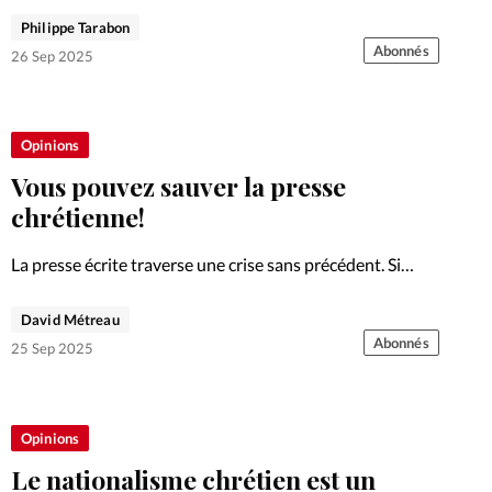
pour remettre Dieu à sa juste place, sur le trône de
Philippe Tarabon
chacune de nos vies.
Abonnés
26 Sep 2025
Opinions
Vous pouvez sauver la presse
chrétienne!
La presse écrite traverse une crise sans précédent. Si
vous trouvez encore notre titre pertinent, nous vous
encourageons à le faire vivre!
David Métreau
Abonnés
25 Sep 2025
Opinions
Le nationalisme chrétien est un