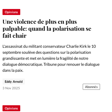
Foi
La bout
Opinions
À propo
Opinions
Une violence de plus en plus
La réda
palpable: quand la polarisation se
ourd'hui
fait chair
Mon co
lises
L'assassinat du militant conservateur Charlie Kirk le 10
septembre soulève des questions sur la polarisation
Changem
grandissante et met en lumière la fragilité de notre
érieure
dialogue démocratique. Tribune pour renouer le dialogue
Nous co
dans la paix.
Emploi
Eddy Arnold
Abonnés
3 Nov 2025
Opinions