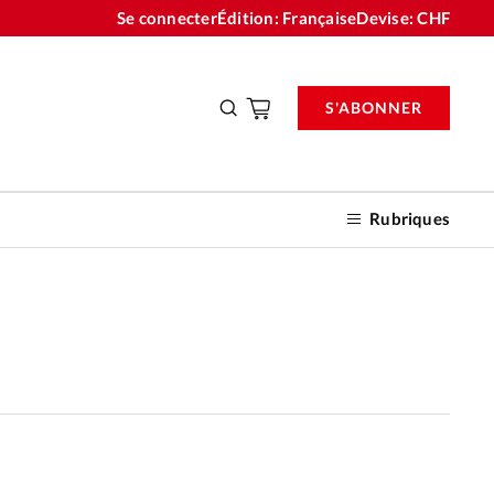
Se connecter
Édition: Française
Devise:
CHF
S'ABONNER
Rubriques
nnements
n don