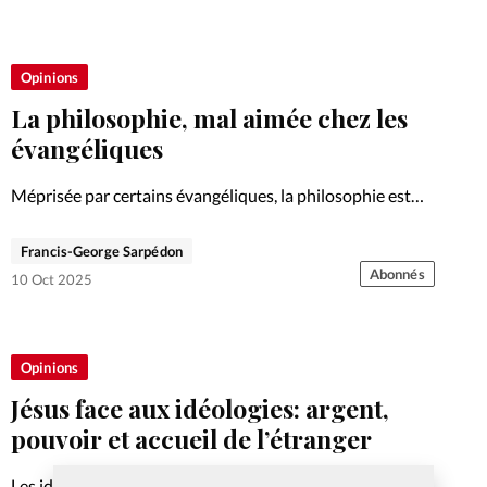
Opinions
La philosophie, mal aimée chez les
évangéliques
Méprisée par certains évangéliques, la philosophie est
pourtant un outil précieux pour connaître les pensées du
monde et fonder sa foi sur la raison.
Francis-George Sarpédon
Abonnés
10 Oct 2025
Opinions
Jésus face aux idéologies: argent,
pouvoir et accueil de l’étranger
Les idoles modernes – argent, pouvoir, nationalisme –