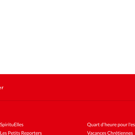
er
SpirituElles
Quart d'heure pour l'es
Les Petits Reporters
Vacances Chrétiennes