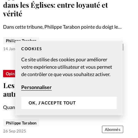
Foi
La bout
dans les Églises: entre loyauté et
vérité
À propo
Opinions
Dans cette tribune, Philippe Tarabon pointe du doigt le
La réda
soutien d'Eric Célérier aux Eglises ICC et Extravagance
ourd'hui
Philippe Tarabon
pour explorer l’importance de l’écoute et de la vérité
Abonnés
dans les communautés chrétiennes confrontées à des
COOKIES
14 Jan 2026
Mon co
lises
accusations de…
Ce site utilise des cookies pour améliorer
Changem
votre expérience utilisateur et vous permet
érieure
de contrôler ce que vous souhaitez activer.
Opinions
Nous co
Les fanatiques, est-ce que c’est les
Personnaliser
autres?
Emploi
OK, J'ACCEPTE TOUT
Quand la religion se réduit à des règles, des rituels et des
doctrines, le Christ diminue et nous croissons. Plaidoyer
pour remettre Dieu à sa juste place, sur le trône de
Philippe Tarabon
chacune de nos vies.
Abonnés
26 Sep 2025