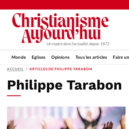
Un repère dans l'actualité depuis 1872
Monde
Eglises
Opinions
Tous les articles
Faire u
ACCUEIL
ARTICLES DE PHILIPPE TARABON
Philippe Tarabon
RUBRIQUES
Tous les articles
Actualité ch
Actualité internationale
Chro