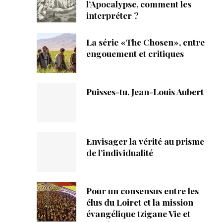
ique
l’Apocalypse, comment les
interpréter ?
s
La série «The Chosen», entre
engouement et critiques
ction
mpte
Puisses-tu, Jean-Louis Aubert
ement d'adresse
ntacter
Envisager la vérité au prisme
de l’individualité
Pour un consensus entre les
élus du Loiret et la mission
évangélique tzigane Vie et