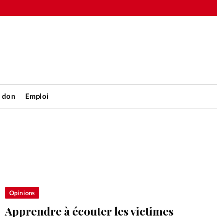
n don
Emploi
Accueil
rétienne
Les abo
nique
Faire u
Opinions
Apprendre à écouter les victimes