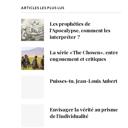
ique
ARTICLES LES PLUS LUS
s
Les prophéties de
l’Apocalypse, comment les
ction
interpréter ?
mpte
La série «The Chosen», entre
engouement et critiques
ement d'adresse
ntacter
Puisses-tu, Jean-Louis Aubert
Envisager la vérité au prisme
de l’individualité