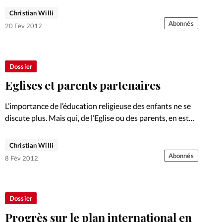
Christian Willi
Abonnés
20 Fév 2012
Dossier
Eglises et parents partenaires
L’importance de l’éducation religieuse des enfants ne se
discute plus. Mais qui, de l’Eglise ou des parents, en est
responsable? Un pasteur propose une solution. Cet
article fait partie de notre Gros Plan sur la…
Christian Willi
Abonnés
8 Fév 2012
Dossier
Progrès sur le plan international en