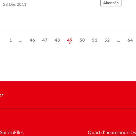
Cet…
Abonnés
28 Déc 2011
1
…
46
47
48
49
50
51
52
…
64
er
SpirituElles
Quart d'heure pour l'es