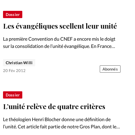
Foi
La bout
Dossier
À propo
Opinions
Les évangéliques scellent leur unité
La réda
ourd'hui
La première Convention du CNEF a encore mis le doigt
sur la consolidation de l’unité évangélique. En France
Mon co
comme en Suisse, les chrétiens, les Eglises et les
lises
fédérations se disent toujours plus que l’union fait…
Christian Willi
Changem
Abonnés
20 Fév 2012
érieure
Nous co
Dossier
Emploi
L’unité relève de quatre critères
Le théologien Henri Blocher donne une définition de
l’unité. Cet article fait partie de notre Gros Plan, dont les
autres textes sont à consulter sur ce site.