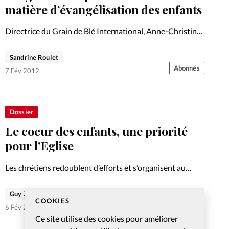
matière d’évangélisation des enfants
Directrice du Grain de Blé International, Anne-Christine
Bataillard est impliquée dans l’évangélisation des enfants
au sein du Comité de Lausanne. Entretien. Cet article fait
Sandrine Roulet
partie de notre Gros Plan sur la transmission de la foi,…
Abonnés
7 Fév 2012
Dossier
Le coeur des enfants, une priorité
pour l’Eglise
Les chrétiens redoublent d’efforts et s’organisent au
niveau international pour évangéliser les enfants du
monde entier. Dernier exemple en date, la «Fenêtre
Guy Zeller
COOKIES
4/14», dont l'objectif est de toucher les enfants de 4 à 14
Abonnés
6 Fév 2012
ans.…
Ce site utilise des cookies pour améliorer