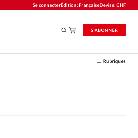
Se connecter
Édition: Française
Devise:
CHF
S'ABONNER
Rubriques
nnements
n don