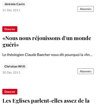
paradis, que signifie l’expression «nouvelle…
Jérémie Cavin
Abonnés
31 Déc 2011
Dossier
«Nous nous réjouissons d’un monde
guéri»
Le théologien Claude Baecher nous dit pourquoi la «fin»
du monde, bien comprise, peut nous réjouir. Selon la
promesse la plus forte, Dieu fera toute chose nouvelle.
Christian Willi
Cet article fait partie de notre Gros Plan…
Abonnés
30 Déc 2011
Dossier
Les Eglises parlent-elles assez de la