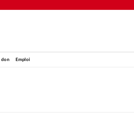
n don
Emploi
Accueil
rétienne
Les abo
nique
Faire u