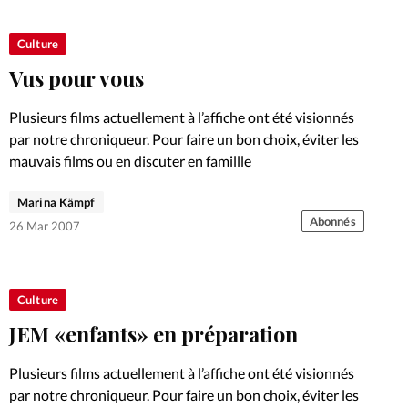
Foi
La bout
Culture
À propo
Opinions
Vus pour vous
La réda
ourd'hui
Plusieurs films actuellement à l’affiche ont été visionnés
par notre chroniqueur. Pour faire un bon choix, éviter les
Mon co
mauvais films ou en discuter en famillle
lises
Changem
Marina Kämpf
érieure
Abonnés
26 Mar 2007
Nous co
Emploi
Culture
JEM «enfants» en préparation
Plusieurs films actuellement à l’affiche ont été visionnés
par notre chroniqueur. Pour faire un bon choix, éviter les