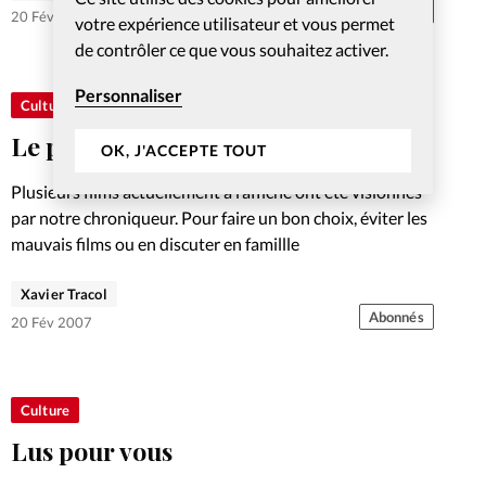
Abonnés
20 Fév 2007
votre expérience utilisateur et vous permet
de contrôler ce que vous souhaitez activer.
Personnaliser
Culture
Le paganisme sied à la bédé
OK, J'ACCEPTE TOUT
Plusieurs films actuellement à l’affiche ont été visionnés
par notre chroniqueur. Pour faire un bon choix, éviter les
mauvais films ou en discuter en famillle
Xavier Tracol
Abonnés
20 Fév 2007
Culture
Lus pour vous