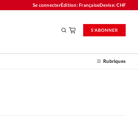
Se connecter
Édition: Française
Devise:
CHF
S'ABONNER
Rubriques
nnements
n don