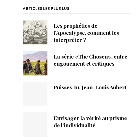
ique
ARTICLES LES PLUS LUS
s
Les prophéties de
l’Apocalypse, comment les
ction
interpréter ?
mpte
La série «The Chosen», entre
engouement et critiques
ement d'adresse
ntacter
Puisses-tu, Jean-Louis Aubert
Envisager la vérité au prisme
de l’individualité