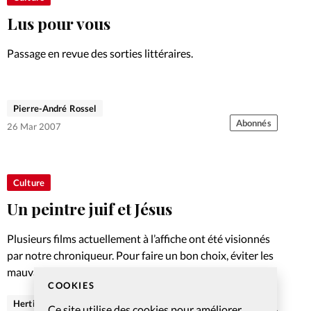
Lus pour vous
Passage en revue des sorties littéraires.
Pierre-André Rossel
Abonnés
26 Mar 2007
Culture
Un peintre juif et Jésus
Plusieurs films actuellement à l’affiche ont été visionnés
par notre chroniqueur. Pour faire un bon choix, éviter les
mauvais films ou en discuter en famillle
COOKIES
Herti Dixon
Ce site utilise des cookies pour améliorer