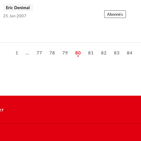
Eric Denimal
Abonnés
25 Jan 2007
1
…
77
78
79
80
81
82
83
84
er