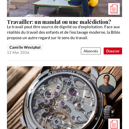
Édition: Française
Devise:
CHF
Travailler: un mandat ou une malédiction?
RUBRIQUES
Le travail peut être source de dignité ou d’exploitation. Face aux
Tous les articles
Actualité chrétienne
réalités du travail des enfants et de l’esclavage moderne, la Bible
Actualité internationale
Chronique
Culture
propose un autre regard sur le sens du travail.
Dossier
Eglises
Foi
Génération réveil
Monde
Camille Westphal
Abonnés
Dossier
12 Mar 2026
Opinions
Publireportage
Relations Aujourd'hui
Société
Tour du monde des Eglises
Trait d'Ixène
Vécu
Vie Intérieure