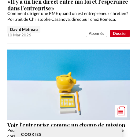
«Il y a un lien direct entre ma foi et l’espérance
dans l’entreprise»
Comment diriger une PME quand on est entrepreneur chrétien?
Portrait de Christophe Casanova, directeur chez Romeca.
David Métreau
Abonnés
Dossier
10 Mar 2026
Voir l’entreprise comme un champ de mission
Peut-on vivre l’entrepreneuriat comme un véritable ministère
COOKIES
chrétien? De l’immobilier à la finance, certains dirigeants