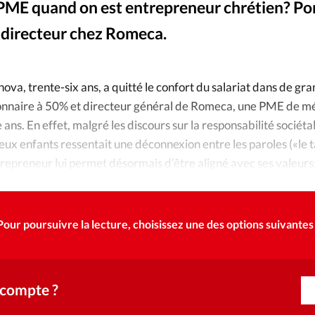
Foi
La bout
ME quand on est entrepreneur chrétien? Por
 directeur chez Romeca.
À propo
Opinions
La réda
ourd'hui
va, trente-six ans, a quitté le confort du salariat dans de gr
ionnaire à 50% et directeur général de Romeca, une PME de m
Mon co
 ans. En effet, malgré les discours sur la responsabilité sociéta
lises
eux enfants ressentait une déconnexion entre les paroles («le t
Changem
trepreneur lui permet désormais d’être aligné avec ses valeurs
érieure
dictoires pour assumer mes propres risques.»
Nous co
Pour poursuivre la lecture, choisissez une des options suivantes 
Emploi
 compte ?