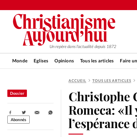
Un repère dans l'actualité depuis 1872
Monde
Eglises
Opinions
Tous les articles
Faire u
ACCUEIL
TOUS LES ARTICLES
RUBRIQUES
Christophe 
Dossier
Tous les articles
Actualité ch
Romeca: «Il y
Partager:
Actualité internationale
Chro
l’espérance 
Abonnés