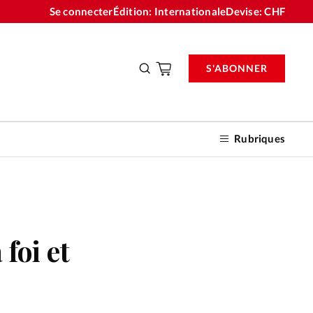
Se connecter
Édition: Internationale
Devise:
CHF
S'ABONNER
Rubriques
nnements
foi et
n don