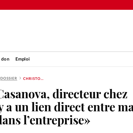
n don
Emploi
DOSSIER
CHRISTOPHE CASANOVA, DIRECTEUR CHEZ ROMECA: «IL Y A UN LIEN DIRECT ENTRE MA FOI ET L’ESPÉRANCE DANS L’ENTREPRISE»
Accueil
Casanova, directeur chez
rétienne
Les abo
 a un lien direct entre ma 
nique
dans l’entreprise»
Faire u