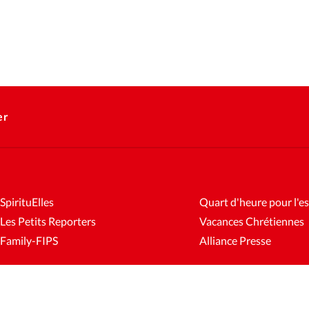
er
SpirituElles
Quart d'heure pour l'es
Les Petits Reporters
Vacances Chrétiennes
Family-FIPS
Alliance Presse
es
Mentions légales
Gestion des cookies