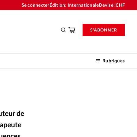
Se connecter
Édition: Internationale
Devise:
CHF
S'ABONNER
Rubriques
nnements
uteur de
n don
rapeute
quences.