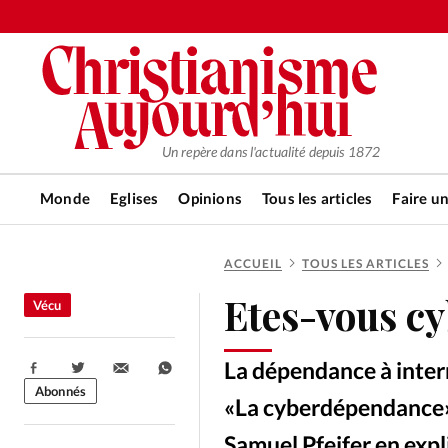
Un repère dans l'actualité depuis 1872
Monde
Eglises
Opinions
Tous les articles
Faire u
ACCUEIL
TOUS LES ARTICLES
RUBRIQUES
Etes-vous c
Vécu
Tous les articles
Actualité ch
La dépendance à inter
Partager:
Actualité internationale
Chro
Abonnés
«La cyberdépendance» 
Samuel Pfeifer en expl