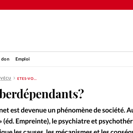
n don
Emploi
VÉCU
ETES-VOUS CYBERDÉPENDANTS?
Accueil
yberdépendants?
rétienne
Les abo
net est devenue un phénomène de société. A
nique
Faire u
(éd. Empreinte), le psychiatre et psychothé
ique les causes, les mécanismes et les consé