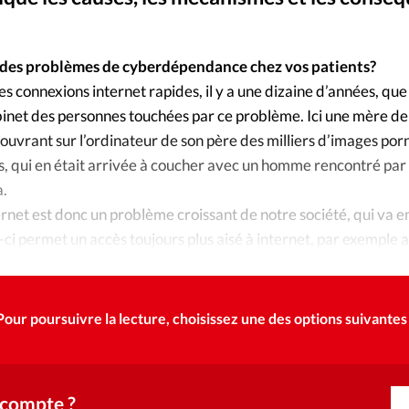
Foi
La bout
À propo
Opinions
des problèmes de cyberdépendance chez vos patients?
 connexions internet rapides, il y a une dizaine d’années, que j
La réda
ourd'hui
net des personnes touchées par ce problème. Ici une mère de 
écouvrant sur l’ordinateur de son père des milliers d’images po
Mon co
lises
 qui en était arrivée à coucher avec un homme rencontré par ce
a.
Changem
ternet est donc un problème croissant de notre société, qui va 
érieure
-ci permet un accès toujours plus aisé à internet, par exemple a
Nous co
Emploi
Pour poursuivre la lecture, choisissez une des options suivantes 
 compte ?