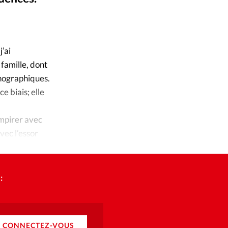
ique
Alliance Presse
©
s
’ai
ction
famille, dont
rnographiques.
mpte
 biais; elle
ement d'adresse
empirer avec
vec l’essor
ntacter
:
CONNECTEZ-VOUS