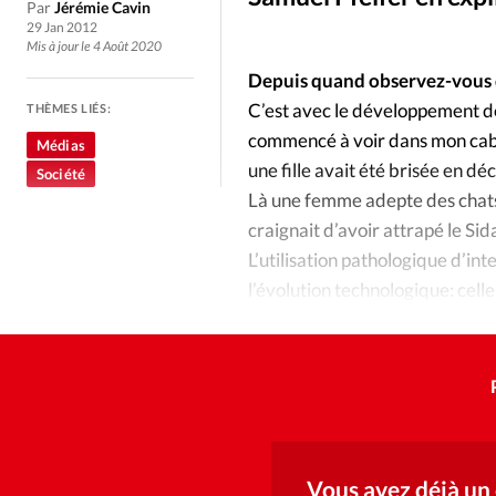
Culture
Dossier
Eglises
Par
Jérémie Cavin
29 Jan 2012
Mis à jour le 4 Août 2020
Génération réveil
Monde
Depuis quand observez-vous 
C’est avec le développement des
THÈMES LIÉS:
Publireportage
Relations Auj
commencé à voir dans mon cabi
Médias
une fille avait été brisée en d
Société
Société
Tour du monde des Eg
Là une femme adepte des chats,
craignait d’avoir attrapé le Sid
L’utilisation pathologique d’in
Trait d'Ixène
Vécu
Vie Int
l’évolution technologique: celle
des Smartphones.
Vous avez déjà un