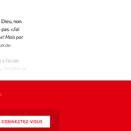
ique
Alliance Presse
©
s
 Dieu, non.
e pas.
«J’ai
ction
se! Mais par
eux au
mpte
à l’école
ement d'adresse
, Brigitte ne
ntacter
:
CONNECTEZ-VOUS