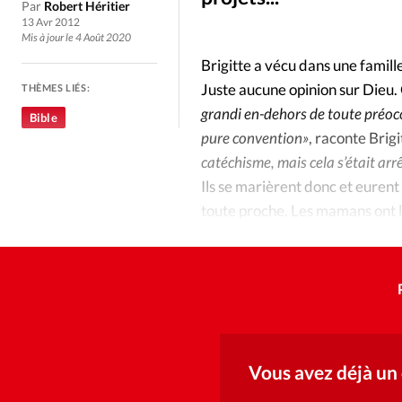
Culture
Dossier
Eglises
Par
Robert Héritier
13 Avr 2012
Mis à jour le 4 Août 2020
Génération réveil
Monde
Brigitte a vécu dans une famill
Juste aucune opinion sur Dieu. 
THÈMES LIÉS:
Publireportage
Relations Auj
grandi en-dehors de toute préoccu
Bible
pure convention»
, raconte Brigi
Société
Tour du monde des Eg
catéchisme, mais cela s’était arrê
Ils se marièrent donc et eurent
toute proche. Les mamans ont l’
Trait d'Ixène
Vécu
Vie Int
faisait pas exception à la règle.
Vous avez déjà un