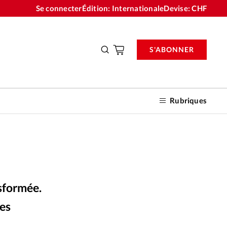
Se connecter
Édition: Internationale
Devise:
CHF
S'ABONNER
Rubriques
nnements
nsformée.
n don
des