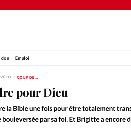
n don
Emploi
VÉCU
COUP DE FOUDRE POUR DIEU
Accueil
dre pour Dieu
rétienne
Les abo
 lire la Bible une fois pour être totalement tra
nique
Faire u
é bouleversée par sa foi. Et Brigitte a encore 