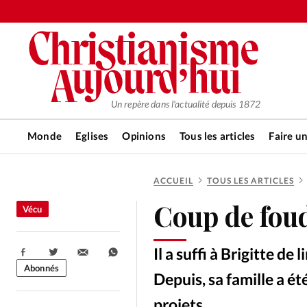
Un repère dans l'actualité depuis 1872
Monde
Eglises
Opinions
Tous les articles
Faire u
ACCUEIL
TOUS LES ARTICLES
RUBRIQUES
Coup de fou
Vécu
Tous les articles
Actualité ch
Il a suffi à Brigitte de
Partager:
Actualité internationale
Chro
Abonnés
Depuis, sa famille a ét
projets...