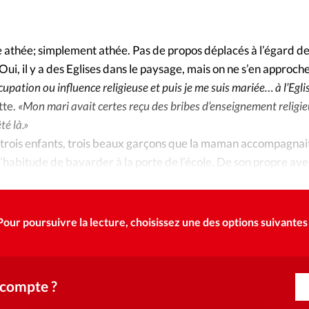
Foi
La bout
À propo
Opinions
e athée; simplement athée. Pas de propos déplacés à l’égard de
Oui, il y a des Eglises dans le paysage, mais on ne s’en approch
La réda
ourd'hui
pation ou influence religieuse et puis je me suis mariée… à l’Egli
tte.
«Mon mari avait certes reçu des bribes d’enseignement religi
Mon co
lises
té là.»
 trois enfants, trois beaux garçons que la maman accompagnait 
Changem
habitude de bavarder à la porte de l’école. De son propre aveu
érieure
Nous co
Pour poursuivre la lecture, choisissez une des options suivantes 
Emploi
 compte ?