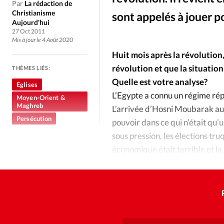
Culture
Dossier
Eglises
Par
La rédaction de
Christianisme
sont appelés à jouer p
Aujourd'hui
Génération réveil
Monde
27 Oct 2011
Mis à jour le 4 Août 2020
Huit mois après la révolution
Publireportage
Relations Auj
révolution et que la situation
THÈMES LIÉS:
Quelle est votre analyse?
Eglises
Société
Tour du monde des Eg
L’Egypte a connu un régime rép
Moyen-Orient &
Maghreb
L’arrivée d’Hosni Moubarak au 
Persécution
Trait d'Ixène
Vécu
Vie Int
pouvoir dans ce qui n’était qu’
sous pression, les élections tru
économique était terrible et la 
la révolution.