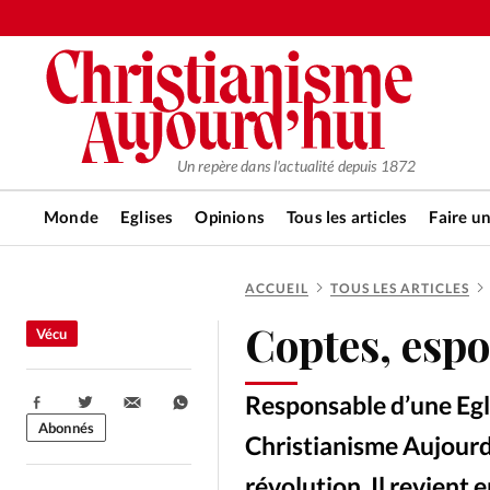
Un repère dans l'actualité depuis 1872
Monde
Eglises
Opinions
Tous les articles
Faire u
ACCUEIL
TOUS LES ARTICLES
RUBRIQUES
Coptes, espo
Vécu
Tous les articles
Actualité ch
Responsable d’une Egl
Partager:
Actualité internationale
Chro
Abonnés
Christianisme Aujourd’
révolution. Il revient 