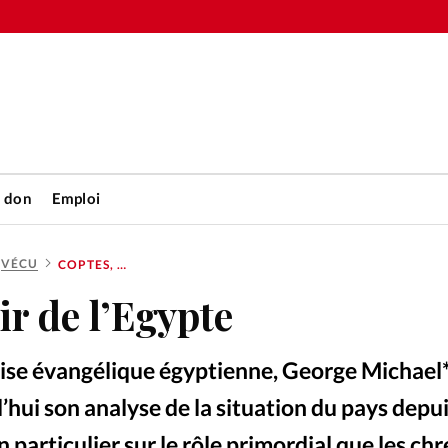
n don
Emploi
VÉCU
COPTES, ESPOIR DE L’EGYPTE
Accueil
ir de l’Egypte
rétienne
Les abo
ise évangélique égyptienne, George Michael* 
nique
Faire u
hui son analyse de la situation du pays depui
en particulier sur le rôle primordial que les ch