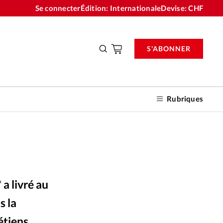
Se connecter
Édition: Internationale
Devise:
CHF
S'ABONNER
Rubriques
nnements
a livré au
n don
s la
rétiens