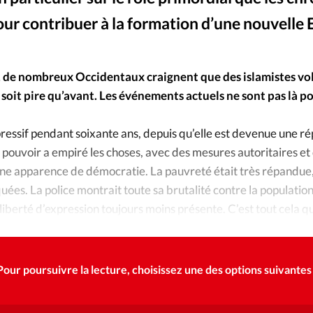
Foi
La bout
our contribuer à la formation d’une nouvelle 
À propo
Opinions
La réda
, de nombreux Occidentaux craignent que des islamistes vol
ourd'hui
 soit pire qu’avant. Les événements actuels ne sont pas là po
Mon co
lises
ressif pendant soixante ans, depuis qu’elle est devenue une ré
Changem
pouvoir a empiré les choses, avec des mesures autoritaires et
érieure
une apparence de démocratie. La pauvreté était très répandue, 
quées. La police montrait toute sa brutalité contre la population,
Nous co
liberté d’expression toujours moins présente. C’est tout cela qu
Emploi
Pour poursuivre la lecture, choisissez une des options suivantes 