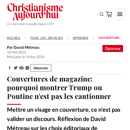
Un repère dans l'actualité depuis 1872
ACCUEIL
TOUS LES ARTICLES
OPINIONS
COUVERTURES DE MAGAZINE: POURQUOI MONTRER TRUMP OU POUTINE N’EST PAS LES CAUTIONNER
S'ABONNER
Par
David Métreau
Opinions
16 Mai 2026
Monde
Mis à jour le 14 Avr 2026
Eglises
Abonnés
Partager:
Opinions
Couvertures de magazine:
Tous les articles
pourquoi montrer Trump ou
Poutine n’est pas les cautionner
Faire un don
Emploi
Mettre un visage en couverture, ce n'est pas
valider un discours. Réflexion de David
Se connecter
Métreau sur les choix éditoriaux de