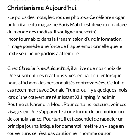
Édition: Internationale
Christianisme Aujourd'hui.
Canva AI mockups / Christianime Aujourd'hui
©
Devise:
CHF
«Le poids des mots, le choc des photos.» Ce célèbre slogan
RUBRIQUES
publicitaire du magazine Paris Match est devenu un adage
Tous les articles
Actualité chrétienne
du monde des médias. Il souligne une vérité
Actualité internationale
Chronique
Culture
incontournable: dans la transmission d’une information,
l’image possède une force de frappe émotionnelle que le
Dossier
Eglises
Foi
Génération réveil
Monde
texte seul peine parfois à atteindre.
Opinions
Publireportage
Relations Aujourd'hui
Société
Tour du monde des Eglises
Trait d'Ixène
Chez
Christianisme Aujourd’hui
, il arrive que nos choix de
Vécu
Vie Intérieure
Une suscitent des réactions vives, en particulier lorsque
nous affichons des personnalités controversées. Ce fut le
cas récemment avec Donald Trump, ou il y a quelques mois
lors d’une couverture réunissant Xi Jinping, Vladimir
Poutine et Narendra Modi. Pour certains lecteurs, voir ces
visages en Une s’apparente à une forme de promotion ou
de complaisance. Pourtant, il est essentiel de rappeler un
principe journalistique fondamental: mettre un visage en
couverture, ce n’est pas cautionner l’homme ou son